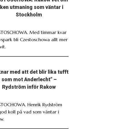
lken utmaning som väntar i
Stockholm
STOSCHOWA. Med timmar kvar
avspark bli Czestoschowa allt mer
it.
nar med att det blir lika tufft
som mot Anderlecht” –
Rydström inför Rakow
TOCHOWA. Henrik Rydström
god koll på vad som väntar i
w.