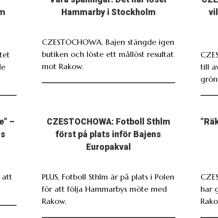
om
Hammarby i Stockholm
vi
CZESTOCHOWA. Bajen stängde igen
butiken och löste ett mållöst resultat
tet
CZE
mot Rakow.
de
till 
grönv
e” –
CZESTOCHOWA: Fotboll Sthlm
”Räk
ns
först på plats inför Bajens
Europakval
att
PLUS. Fotboll Sthlm är på plats i Polen
CZES
för att följa Hammarbys möte med
har 
Rakow.
Rako