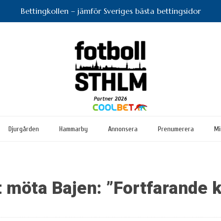
Bettingkollen – jämför Sveriges bästa bettingsidor
Djurgården
Hammarby
Annonsera
Prenumerera
Mi
 möta Bajen: ”Fortfarande k