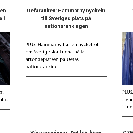
ten
Uefaranken: Hammarby nyckeln
a i
till Sveriges plats på
nationsrankingen
PLUS. Hammarby har en nyckelroll
om Sverige ska kunna hålla
artondeplatsen på Uefas
nationsranking.
en
PLUS
hlm.
Henr
Ham
Våra spaningar: Det här löser
CZE