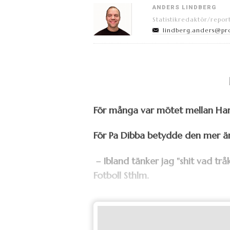
ANDERS LINDBERG
Statistikredaktör/repor
lindberg.anders@pr
För många var mötet mellan Ha
För Pa Dibba betydde den mer än
– Ibland tänker jag "shit vad trå
Fotboll Sthlm.