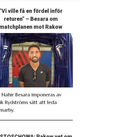
”Vi ville få en fördel inför
returen” – Besara om
matchplanen mot Rakow
. Nahir Besara imponeras av
ik Rydströms sätt att leda
marby.
STOSCHOWA: Rakow vet om