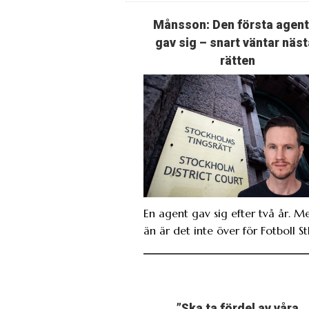
Månsson: Den första agen
gav sig – snart väntar näst
rätten
En agent gav sig efter två år. M
än är det inte över för Fotboll St
”Ska ta fördel av våra