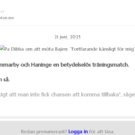
ter
oton.me
21 juni, 2025
mmarby och Haninge en betydelselös träningsmatch.
 så.
kigt att man inte fick chansen att komma tillbaka", säger
Redan prenumerant?
Logga in
för att läsa.