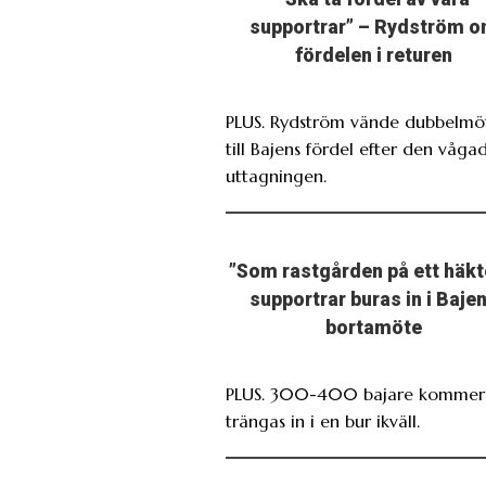
supportrar” – Rydström 
fördelen i returen
PLUS. Rydström vände dubbelmö
till Bajens fördel efter den våga
uttagningen.
”Som rastgården på ett häkt
supportrar buras in i Baje
bortamöte
PLUS. 300-400 bajare kommer 
trängas in i en bur ikväll.