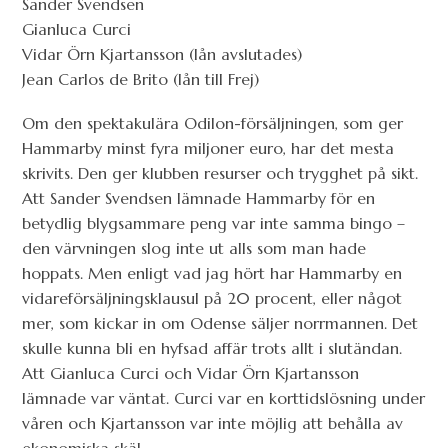
Sander Svendsen
Gianluca Curci
Vidar Örn Kjartansson (lån avslutades)
Jean Carlos de Brito (lån till Frej)
Om den spektakulära Odilon-försäljningen, som ger
Hammarby minst fyra miljoner euro, har det mesta
skrivits. Den ger klubben resurser och trygghet på sikt.
Att Sander Svendsen lämnade Hammarby för en
betydlig blygsammare peng var inte samma bingo –
den värvningen slog inte ut alls som man hade
hoppats. Men enligt vad jag hört har Hammarby en
vidareförsäljningsklausul på 20 procent, eller något
mer, som kickar in om Odense säljer norrmannen. Det
skulle kunna bli en hyfsad affär trots allt i slutändan.
Att Gianluca Curci och Vidar Örn Kjartansson
lämnade var väntat. Curci var en korttidslösning under
våren och Kjartansson var inte möjlig att behålla av