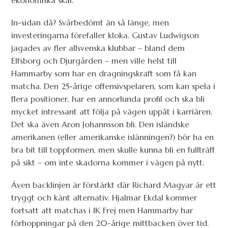
ekonomiska skäl.
In-sidan då? Svårbedömt än så länge, men
investeringarna förefaller kloka. Gustav Ludwigson
jagades av fler allsvenska klubbar – bland dem
Elfsborg och Djurgården – men ville helst till
Hammarby som har en dragningskraft som få kan
matcha. Den 25-årige offensivspelaren, som kan spela i
flera positioner, har en annorlunda profil och ska bli
mycket intressant att följa på vägen uppåt i karriären.
Det ska även Aron Johannsson bli. Den isländske
amerikanen (eller amerikanske islänningen?) bör ha en
bra bit till toppformen, men skulle kunna bli en fullträff
på sikt – om inte skadorna kommer i vägen på nytt.
Även backlinjen är förstärkt där Richard Magyar är ett
tryggt och känt alternativ. Hjalmar Ekdal kommer
fortsatt att matchas i IK Frej men Hammarby har
förhoppningar på den 20-årige mittbacken över tid.