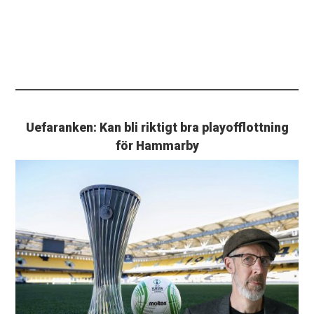
Uefaranken: Kan bli riktigt bra playofflottning
för Hammarby
PLUS. Här är lagen Mjällby, Hammarby och Göteborg
kan få i dagens playoff-lottning.