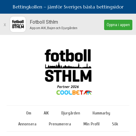
Bettingkollen – jämför Sveriges bästa bettingsidor
Fotboll Sthlm
x
Öppna i appen
App om AIK, Bajen och Djurgården
Om
AIK
Djurgården
Hammarby
Annonsera
Prenumerera
Min Profil
Sök