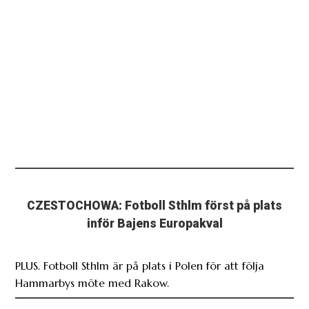
CZESTOCHOWA: Fotboll Sthlm först på plats
inför Bajens Europakval
PLUS. Fotboll Sthlm är på plats i Polen för att följa
Hammarbys möte med Rakow.
”Räknar med att det blir lika tufft som mot
Anderlecht” – Rydström inför Rakow