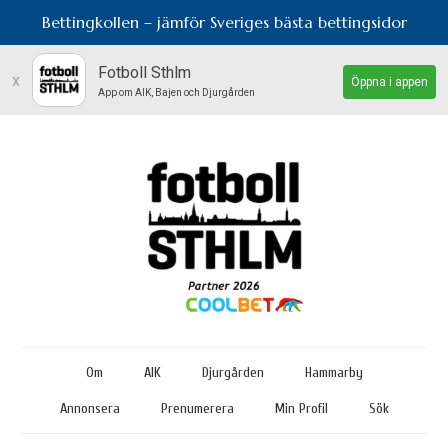
Bettingkollen – jämför Sveriges bästa bettingsidor
Fotboll Sthlm
x
Öppna i appen
App om AIK, Bajen och Djurgården
Om
AIK
Djurgården
Hammarby
Annonsera
Prenumerera
Min Profil
Sök