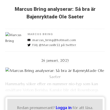
Marcus Bring analyserar: Så bra är
Bajenryktade Ole Saeter
MARCUS BRING
marcus_bring@hotmail.com
Följ @MarcusBr22 på twitter
26 januari, 2023
Hammarby söker efter en nummer nio-typ som kan
ersättare Veton Berisha. Kanske blir det Rosenborgs
Redan prenumerant?
Logga in
för att läsa.