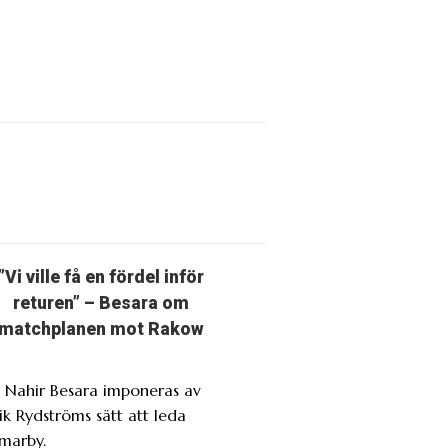
”Vi ville få en fördel inför
returen” – Besara om
matchplanen mot Rakow
. Nahir Besara imponeras av
ik Rydströms sätt att leda
marby.