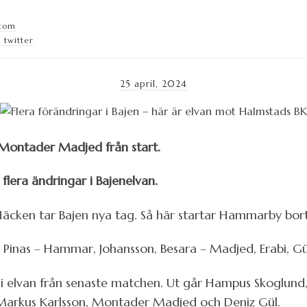
.com
 twitter
25 april, 2024
 Montader Madjed från start.
lera ändringar i Bajenelvan.
Häcken tar Bajen nya tag. Så här startar Hammarby bort
, Pinas – Hammar, Johansson, Besara – Madjed, Erabi, Gü
r i elvan från senaste matchen. Ut går Hampus Skoglund,
ar Markus Karlsson, Montader Madjed och Deniz Gül.