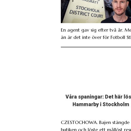
En agent gav sig efter två år. M
än är det inte över för Fotboll St
Våra spaningar: Det här lö
Hammarby i Stockholm
CZESTOCHOWA. Bajen stängde 
butiken och löste ett mållöst res