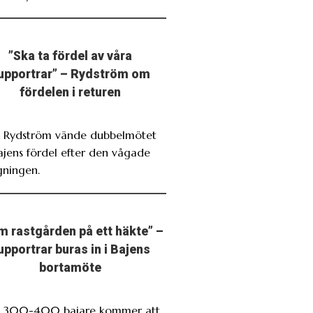
”Ska ta fördel av våra
upportrar” – Rydström om
fördelen i returen
. Rydström vände dubbelmötet
Bajens fördel efter den vågade
gningen.
m rastgården på ett häkte” –
upportrar buras in i Bajens
bortamöte
. 300-400 bajare kommer att