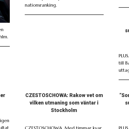
nationsranking.
en
s
hlm.
PLUS
till 
utta
ser
CZESTOSCHOWA: Rakow vet om
”So
vilken utmaning som väntar i
s
Stockholm
igen
ultat
CZESTOSCHOWA. Med timmar kvar
PLUS