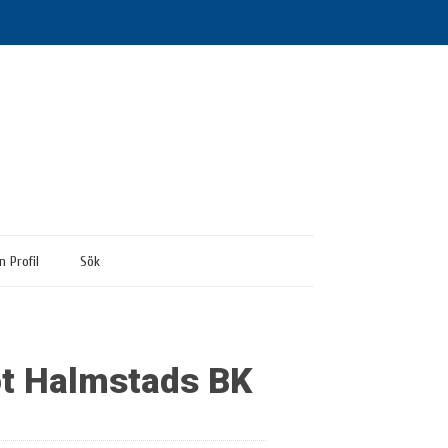
n Profil
Sök
mot Halmstads BK