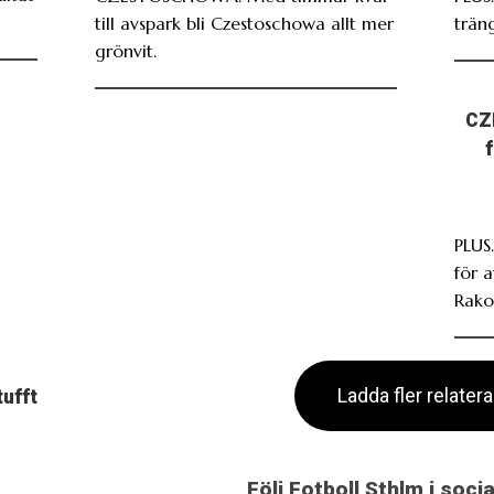
till avspark bli Czestoschowa allt mer
träng
grönvit.
CZ
PLUS.
för 
Rako
Ladda fler relater
tufft
Följ Fotboll Sthlm i soci