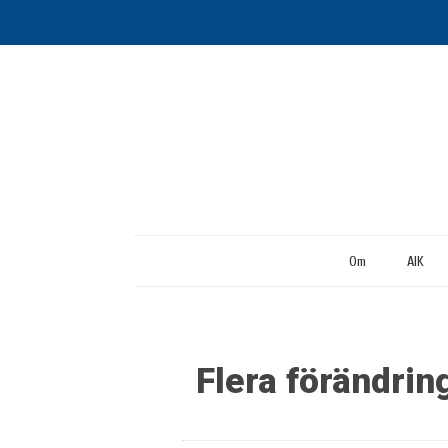
Om
AIK
Flera förändrin