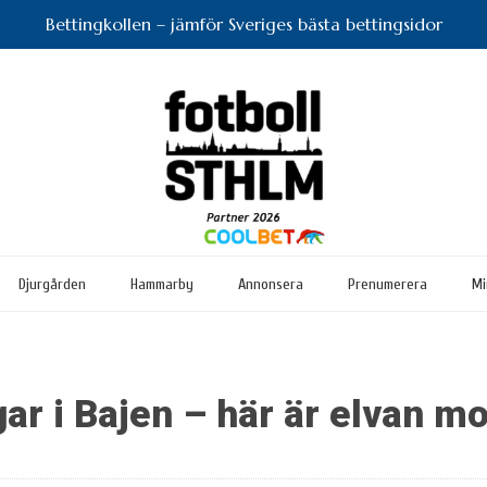
Bettingkollen – jämför Sveriges bästa bettingsidor
Djurgården
Hammarby
Annonsera
Prenumerera
Mi
gar i Bajen – här är elvan 