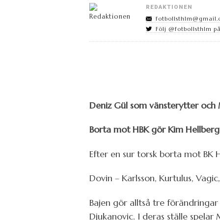
REDAKTIONEN
fotbollsthlm@gmail
Följ @fotbollsthlm på
Deniz Gül som vänsterytter och
Borta mot HBK gör Kim Hellberg f
Efter en sur torsk borta mot BK 
Dovin – Karlsson, Kurtulus, Vagic
Bajen gör alltså tre förändringa
Djukanovic. I deras ställe spel