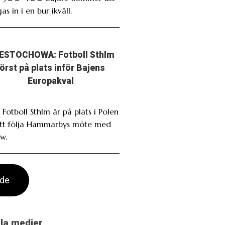
as in i en bur ikväll.
ESTOCHOWA: Fotboll Sthlm
först på plats inför Bajens
Europakval
 Fotboll Sthlm är på plats i Polen
att följa Hammarbys möte med
w.
ade
ala medier