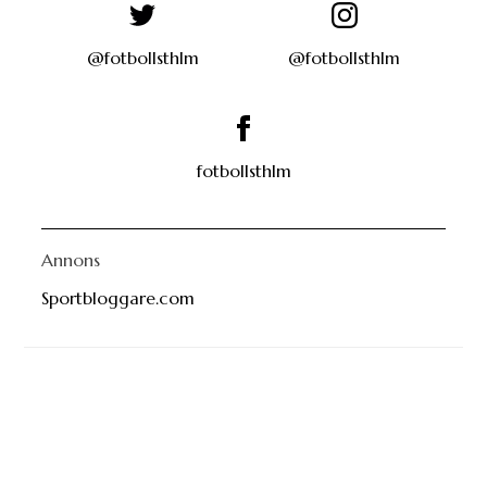
@fotbollsthlm
@fotbollsthlm
fotbollsthlm
Annons
Sportbloggare.com