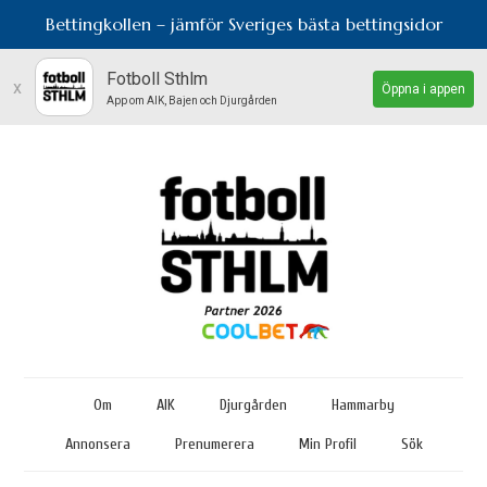
Bettingkollen – jämför Sveriges bästa bettingsidor
Fotboll Sthlm
x
Öppna i appen
App om AIK, Bajen och Djurgården
Om
AIK
Djurgården
Hammarby
Annonsera
Prenumerera
Min Profil
Sök