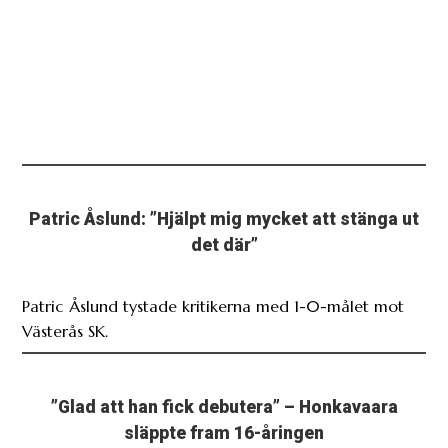
Patric Åslund: ”Hjälpt mig mycket att stänga ut
det där”
Patric Åslund tystade kritikerna med 1-0-målet mot
Västerås SK.
”Glad att han fick debutera” – Honkavaara
släppte fram 16-åringen