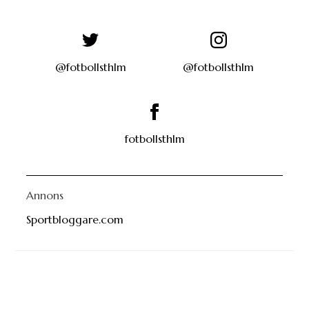
@fotbollsthlm
@fotbollsthlm
fotbollsthlm
Annons
Sportbloggare.com