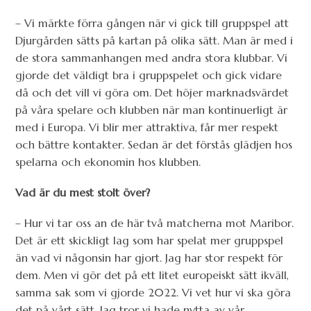
– Vi märkte förra gången när vi gick till gruppspel att
Djurgården sätts på kartan på olika sätt. Man är med i
de stora sammanhangen med andra stora klubbar. Vi
gjorde det väldigt bra i gruppspelet och gick vidare
då och det vill vi göra om. Det höjer marknadsvärdet
på våra spelare och klubben när man kontinuerligt är
med i Europa. Vi blir mer attraktiva, får mer respekt
och bättre kontakter. Sedan är det förstås glädjen hos
spelarna och ekonomin hos klubben.
Vad är du mest stolt över?
– Hur vi tar oss an de här två matcherna mot Maribor.
Det är ett skickligt lag som har spelat mer gruppspel
än vad vi någonsin har gjort. Jag har stor respekt för
dem. Men vi gör det på ett litet europeiskt sätt ikväll,
samma sak som vi gjorde 2022. Vi vet hur vi ska göra
det på vårt sätt. Jag tror vi hade nytta av vår