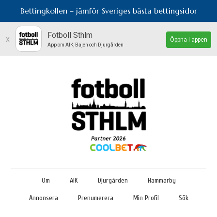
Bettingkollen – jämför Sveriges bästa bettingsidor
Fotboll Sthlm
x
Öppna i appen
App om AIK, Bajen och Djurgården
Om
AIK
Djurgården
Hammarby
Annonsera
Prenumerera
Min Profil
Sök