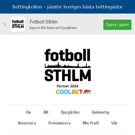
Bettingkollen – jämför Sveriges bästa bettingsidor
Fotboll Sthlm
x
Öppna i appen
App om AIK, Bajen och Djurgården
Om
AIK
Djurgården
Hammarby
Annonsera
Prenumerera
Min Profil
Sök