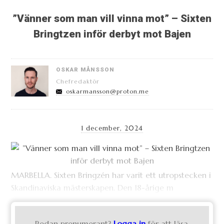
”Vänner som man vill vinna mot” – Sixten
Bringtzen inför derbyt mot Bajen
OSKAR MÅNSSON
Chefredaktör
oskarmansson@proton.me
1 december, 2024
MARBELLA. Sixten Bringzén har varit ett utropstecken i
Skandinaviska mästerskapen. Den 18-årige m
Redan prenumerant?
Logga in
för att läsa.