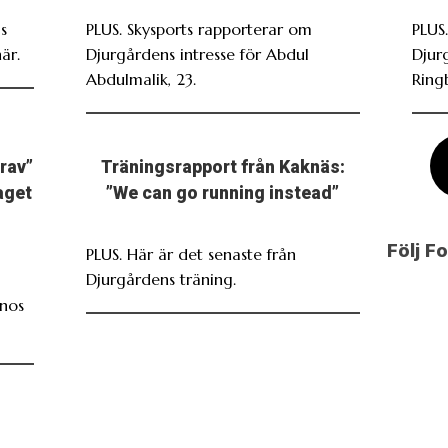
s
PLUS. Skysports rapporterar om
PLUS.
är.
Djurgårdens intresse för Abdul
Djur
Abdulmalik, 23.
Ring
grav”
Träningsrapport från Kaknäs:
laget
”We can go running instead”
Följ F
PLUS. Här är det senaste från
Djurgårdens träning.
inos