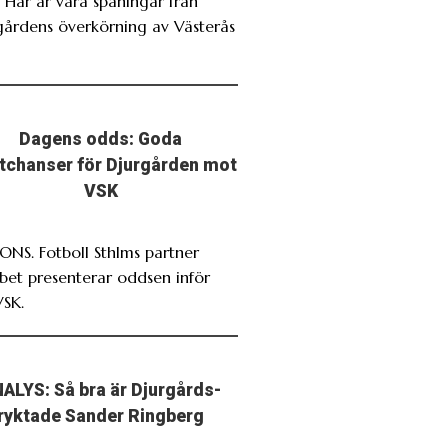
. Här är våra spaningar från
gårdens överkörning av Västerås
Dagens odds: Goda
stchanser för Djurgården mot
VSK
NS. Fotboll Sthlms partner
bet presenterar oddsen inför
VSK.
ALYS: Så bra är Djurgårds-
ryktade Sander Ringberg