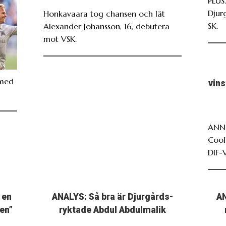
PLUS
Djur
Honkavaara tog chansen och lät
SK.
Alexander Johansson, 16, debutera
mot VSK.
 med
vin
ANNO
Cool
DIF-
 en
ANALYS: Så bra är Djurgårds-
AN
en”
ryktade Abdul Abdulmalik