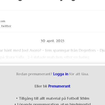
.com
 twitter
30 april, 2023
 på Stora Valla. 2–1 slutade matchen, efter en hafsig,
Redan prenumerant?
Logga in
för att läsa.
Eller bli
Prenumerant
• Tillgång till allt material på Fotboll Sthlm
• Löpande prenumeration, utan bindningstid