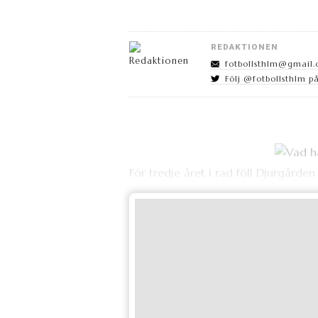
REDAKTIONEN
fotbollsthlm@gmail
Följ @fotbollsthlm på
För tredje året i rad föll Djurgården