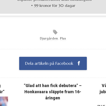
• 99 kronor för 30 dagar
Djurgården
,
Plus
Dela artikeln på Facebook
g
”Glad att han fick debutera” –
Vå
är”
Honkavaara släppte fram 16-
jub
åringen