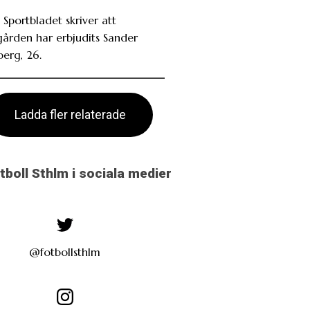
 Sportbladet skriver att
gården har erbjudits Sander
berg, 26.
Ladda fler relaterade
otboll Sthlm i sociala medier
@fotbollsthlm