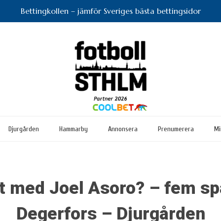
Bettingkollen – jämför Sveriges bästa bettingsidor
Djurgården
Hammarby
Annonsera
Prenumerera
Mi
t med Joel Asoro? – fem sp
Degerfors – Djurgården