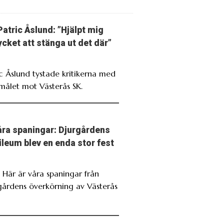
Patric Åslund: ”Hjälpt mig
cket att stänga ut det där”
ic Åslund tystade kritikerna med
målet mot Västerås SK.
ra spaningar: Djurgårdens
ileum blev en enda stor fest
. Här är våra spaningar från
gårdens överkörning av Västerås