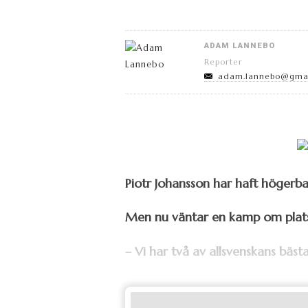
ADAM LANNEBO
Reporter
adam.lannebo@gma
Piotr Johansson har haft högerba
Men nu väntar en kamp om plat
– Vi har två av allsvenskans bäs