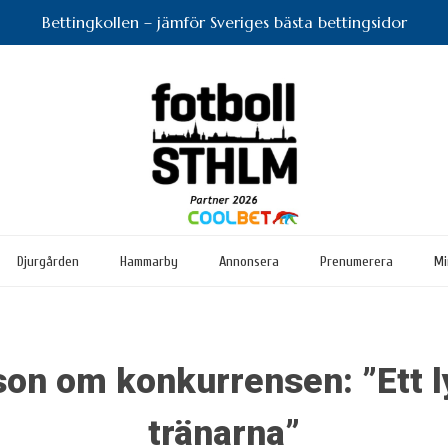
Bettingkollen – jämför Sveriges bästa bettingsidor
Djurgården
Hammarby
Annonsera
Prenumerera
Mi
son om konkurrensen: ”Ett l
tränarna”