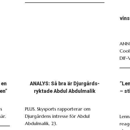
vin
ANNO
Cool
DIF-
 en
ANALYS: Så bra är Djurgårds-
”Len
en”
ryktade Abdul Abdulmalik
– st
s
PLUS. Skysports rapporterar om
är.
Djurgårdens intresse för Abdul
Lenn
Abdulmalik, 23.
reag