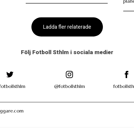
plan
Ladda fler relaterade
Följ Fotboll Sthlm i sociala medier
otbollsthlm
@fotbollsthlm
fotbollst
oggare.com