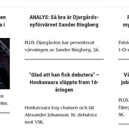
ten
ANALYS: Så bra är Djurgårds-
a i
nyförvärvet Sander Ringberg
my
PLUS. Djurgården har presenterat
Patr
värvningen av Sander Ringberg, 26.
1-0-
”Glad att han fick debutera” –
Vå
Honkavaara släppte fram 16-
jub
åringen
en
PLUS
hlm.
Djur
Honkavaara tog chansen och lät
SK.
Alexander Johansson, 16, debutera
mot VSK.