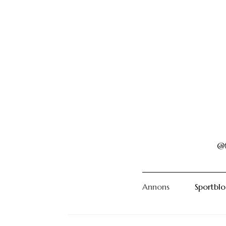
@f
Annons
Sportbl