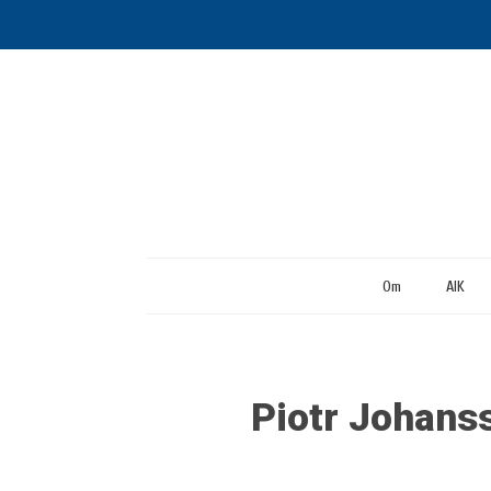
Om
AIK
Piotr Johans