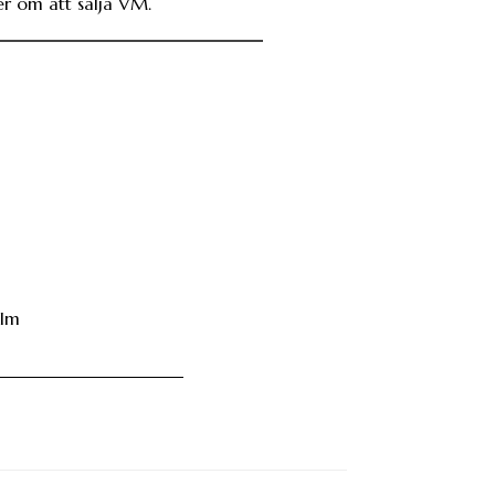
er om att sälja VM.
hlm