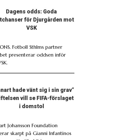
Dagens odds: Goda
stchanser för Djurgården mot
VSK
NS. Fotboll Sthlms partner
bet presenterar oddsen inför
VSK.
nart hade vänt sig i sin grav”
iftelsen vill se FIFA-förslaget
i domstol
art Johansson Foundation
erar skarpt på Gianni Infantinos