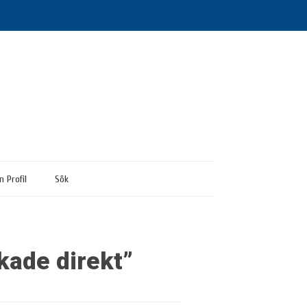
n Profil
Sök
kade direkt”