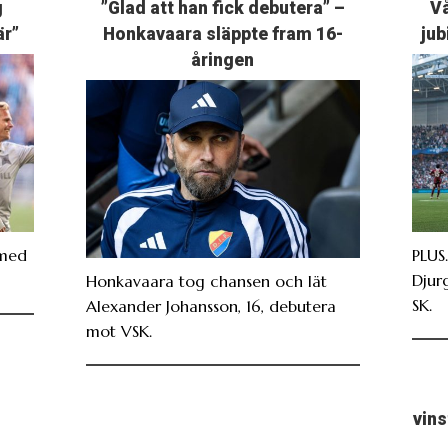
g
”Glad att han fick debutera” –
Vå
är”
Honkavaara släppte fram 16-
jub
åringen
 med
PLUS
Djur
Honkavaara tog chansen och lät
SK.
Alexander Johansson, 16, debutera
mot VSK.
vin