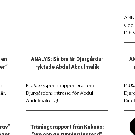
ANNO
Cool
DIF-
 en
ANALYS: Så bra är Djurgårds-
AN
en”
ryktade Abdul Abdulmalik
s
PLUS. Skysports rapporterar om
PLUS.
är.
Djurgårdens intresse för Abdul
Djur
Abdulmalik, 23.
Ring
grav”
Träningsrapport från Kaknäs:
laget
”We can go running instead”