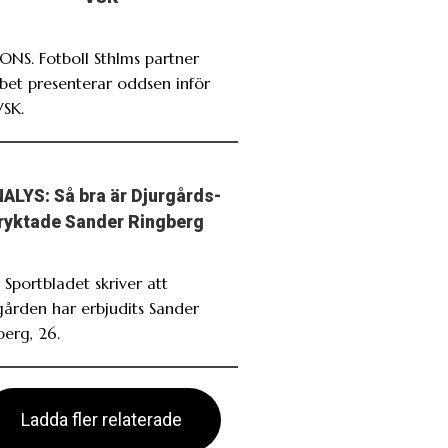
NS. Fotboll Sthlms partner
bet presenterar oddsen inför
VSK.
ALYS: Så bra är Djurgårds-
ryktade Sander Ringberg
 Sportbladet skriver att
gården har erbjudits Sander
berg, 26.
Ladda fler relaterade