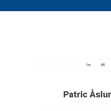
Om
AIK
Patric Åslu