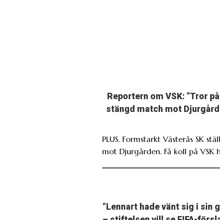
Reportern om VSK: ”Tror på
stängd match mot Djurgård
PLUS. Formstarkt Västerås SK ställ
mot Djurgården. Få koll på VSK h
”Lennart hade vänt sig i sin 
– stiftelsen vill se FIFA-förs