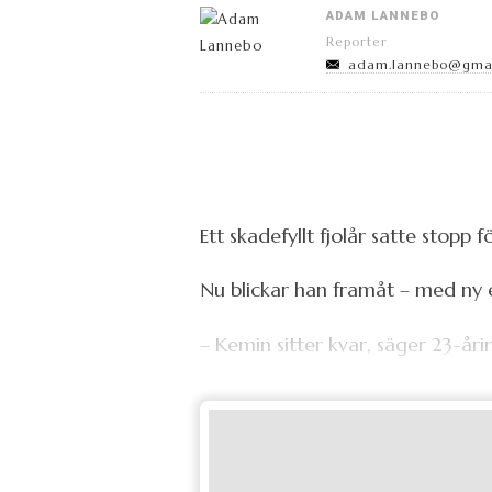
ADAM LANNEBO
Reporter
adam.lannebo@gma
Ett skadefyllt fjolår satte stopp
Nu blickar han framåt – med ny 
– Kemin sitter kvar, säger 23-år