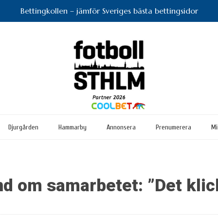
Bettingkollen – jämför Sveriges bästa bettingsidor
Djurgården
Hammarby
Annonsera
Prenumerera
Mi
nd om samarbetet: ”Det klic