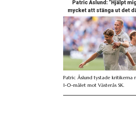
Patric Åslund: ”Hjälpt mi
mycket att stänga ut det d
Patric Åslund tystade kritikerna
1-0-målet mot Västerås SK.