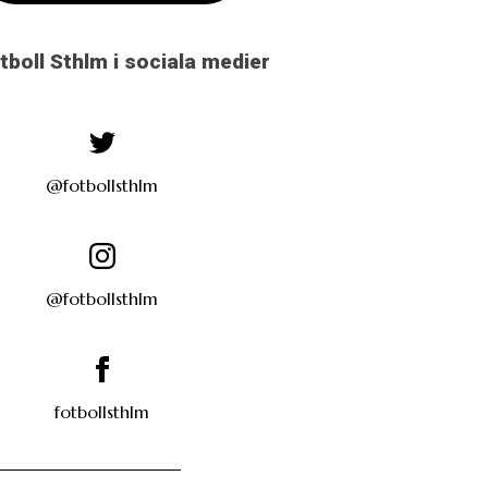
otboll Sthlm i sociala medier
@fotbollsthlm
@fotbollsthlm
fotbollsthlm