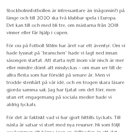
Stockholmsfotbollen är intressantare än (någonsin?) på
länge och till 2020 ska två klubbar spela i Europa.
Det kan till och med bli tre, om mästarna från 2018
vinner eller får hjälp i cupen.
För oss på Fotboll Sthlm har året var ett äventyr. Om vi
hade lyssnat på “branschen” hade vi lagt ned innan
säsongen startat. Att starta nytt inom vår nisch är mer
eller mindre dömt att misslyckas – om man ser till de
allra flesta som har försökt på senare år. Men vi
trodde stenhårt på vår idé, och en trogen skara läsare
gjorda samma sak. Jag har tjatat om det förr, men
utan ert engagemang på sociala medier hade vi
aldrig lyckats.
För det är faktiskt vad vi har gjort hittills. Lyckats. Till
nästa år satsar vi stort med nya resurser. Ni som följt