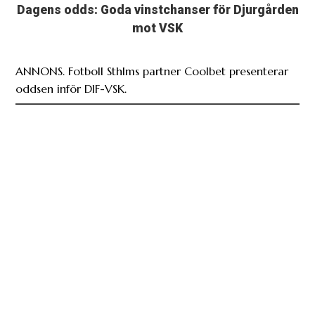
ANNONS. Fotboll Sthlms partner Coolbet presenterar
oddsen inför DIF-VSK.
Reportern om VSK: ”Tror på en stängd match