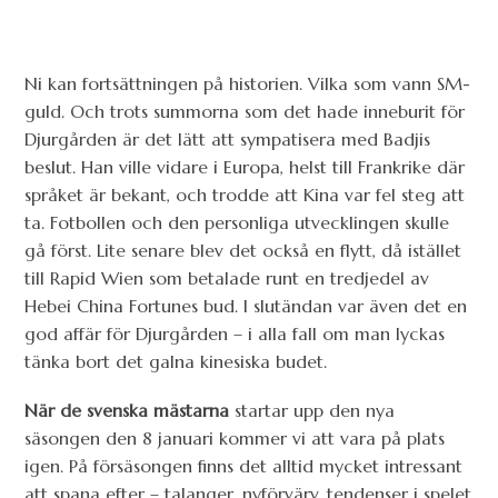
Ni kan fortsättningen på historien. Vilka som vann SM-
guld. Och trots summorna som det hade inneburit för
Djurgården är det lätt att sympatisera med Badjis
beslut. Han ville vidare i Europa, helst till Frankrike där
språket är bekant, och trodde att Kina var fel steg att
ta. Fotbollen och den personliga utvecklingen skulle
gå först. Lite senare blev det också en flytt, då istället
till Rapid Wien som betalade runt en tredjedel av
Hebei China Fortunes bud. I slutändan var även det en
god affär för Djurgården – i alla fall om man lyckas
tänka bort det galna kinesiska budet.
När de svenska mästarna
startar upp den nya
säsongen den 8 januari kommer vi att vara på plats
igen. På försäsongen finns det alltid mycket intressant
att spana efter – talanger, nyförvärv, tendenser i spelet