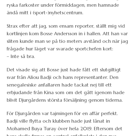
ryska farkoster under förmiddagen, men hamnade
ändå mitt i (sport-)nyhetscentrum.
Strax efter att jag, som ensam reporter, ställt mig vid
kortlinjen kom Bosse Andersson in i hallen. Att han var
sliten kunde man se på tio meters avstånd och när jag
frågade hur läget var svarade sportchefen kort:
– Inte så bra.
Det visade sig att Bosse just hade fått ett slutgiltigt
svar från Aliou Badji och hans representanter. Den
senegalesiske anfallaren hade tackat nej till ett
erbjudande från Kina som om det gått igenom hade
blivit Djurgårdens största försäljning genom tiderna.
För Djurgården var tajmingen för en affär perfekt.
Badji ville flytta och klubben hade just lånat in
Mohamed Buya Turay över hela 2019. Eftersom det