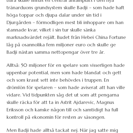
bara skulle finnas en central anfallsplats i den nya
tränarduons grundsystem skulle Badji – som hade haft
höga toppar och djupa dalar under sin tid i
Djurgården – förmodligen mest bli inhoppare om han
stannade kvar, vilket i sin tur skulle sänka
marknadsvärdet rejält. Budet från Hebei China Fortune
låg på osannolika fem miljoner euro och skulle ge
Badji nästan samma nettopengar över tre år.
Alltså: 50 miljoner för en spelare som visserligen hade
uppenbar potential, men som hade blandat och gett
och som krasst sett inte behövdes i truppen. En
drömlön för spelaren – som hade aviserat att han ville
vidare. Vid tidpunkten såg det ut som att pengarna
skulle räcka för att ta in Astrit Ajdarevic, Magnus
Eriksson och kanske någon till och samtidigt ha full
kontroll på ekonomin för resten av säsongen.
Men Badji hade alltså tackat nej. När jag satte mig