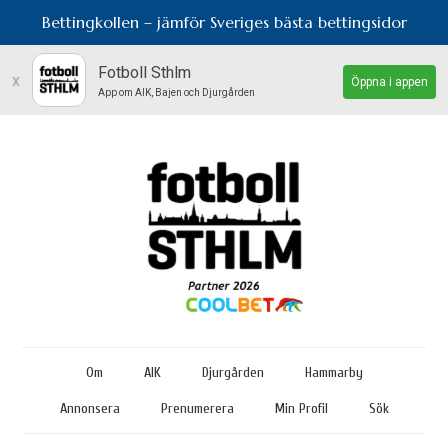
Bettingkollen – jämför Sveriges bästa bettingsidor
Fotboll Sthlm
x
Öppna i appen
App om AIK, Bajen och Djurgården
Om
AIK
Djurgården
Hammarby
Annonsera
Prenumerera
Min Profil
Sök