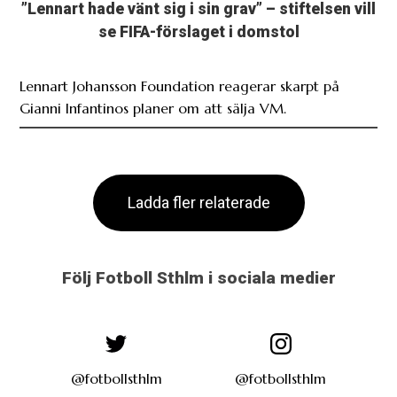
Ladda fler relaterade
Följ Fotboll Sthlm i sociala medier
@fotbollsthlm
@fotbollsthlm
fotbollsthlm
Annons