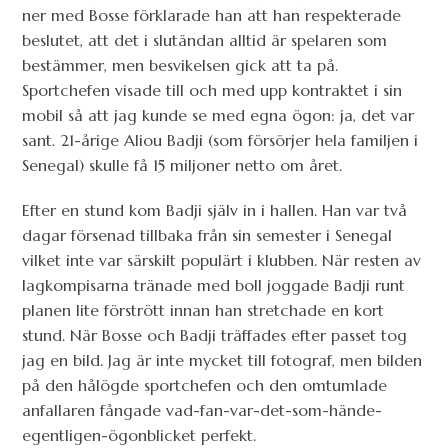
ner med Bosse förklarade han att han respekterade
beslutet, att det i slutändan alltid är spelaren som
bestämmer, men besvikelsen gick att ta på.
Sportchefen visade till och med upp kontraktet i sin
mobil så att jag kunde se med egna ögon: ja, det var
sant. 21-årige Aliou Badji (som försörjer hela familjen i
Senegal) skulle få 15 miljoner netto om året.
Efter en stund kom Badji själv in i hallen. Han var två
dagar försenad tillbaka från sin semester i Senegal
vilket inte var särskilt populärt i klubben. När resten av
lagkompisarna tränade med boll joggade Badji runt
planen lite förstrött innan han stretchade en kort
stund. När Bosse och Badji träffades efter passet tog
jag en bild. Jag är inte mycket till fotograf, men bilden
på den hålögde sportchefen och den omtumlade
anfallaren fångade vad-fan-var-det-som-hände-
egentligen-ögonblicket perfekt.