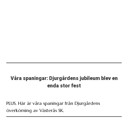
Våra spaningar: Djurgårdens jubileum blev en
enda stor fest
PLUS. Här är våra spaningar från Djurgårdens
överkörning av Västerås SK.
Dagens odds: Goda vinstchanser för Djurgården
mot VSK