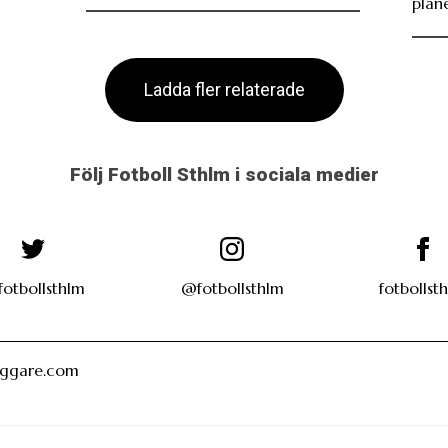
plan
Ladda fler relaterade
Följ Fotboll Sthlm i sociala medier
otbollsthlm
@fotbollsthlm
fotbollst
oggare.com