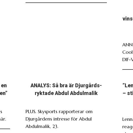
vin
ANNO
Cool
DIF-
 en
ANALYS: Så bra är Djurgårds-
”Len
en”
ryktade Abdul Abdulmalik
– st
s
PLUS. Skysports rapporterar om
är.
Djurgårdens intresse för Abdul
Lenn
Abdulmalik, 23.
reag