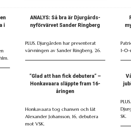
ten
ANALYS: Så bra är Djurgårds-
a i
nyförvärvet Sander Ringberg
my
PLUS. Djurgården har presenterat
Patr
värvningen av Sander Ringberg, 26.
1-0-
en
hlm.
”Glad att han fick debutera” –
Vå
Honkavaara släppte fram 16-
jub
åringen
PLUS
Djur
Honkavaara tog chansen och lät
SK.
Alexander Johansson, 16, debutera
mot VSK.