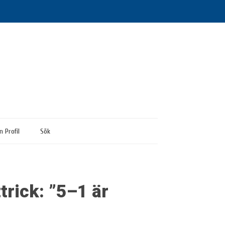
n Profil
Sök
trick: ”5–1 är