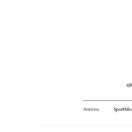
@f
Annons
Sportbl