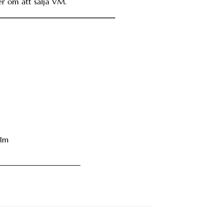
er om att sälja VM.
hlm