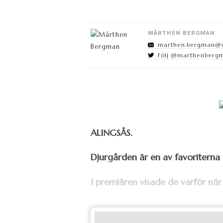
MÅRTHEN BERGMAN
marthen.bergman@
Följ @marthenbergm
ALINGSÅS.
Djurgården är en av favoriterna 
I premiären visade de varför när