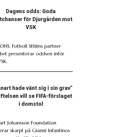
Dagens odds: Goda
stchanser för Djurgården mot
VSK
NS. Fotboll Sthlms partner
bet presenterar oddsen inför
VSK.
nart hade vänt sig i sin grav”
iftelsen vill se FIFA-förslaget
i domstol
art Johansson Foundation
erar skarpt på Gianni Infantinos