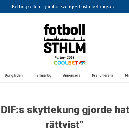
Bettingkollen – jämför Sveriges bästa bettingsidor
Djurgården
Hammarby
Annonsera
Prenumerera
Mi
DIF:s skyttekung gjorde hat
rättvist”