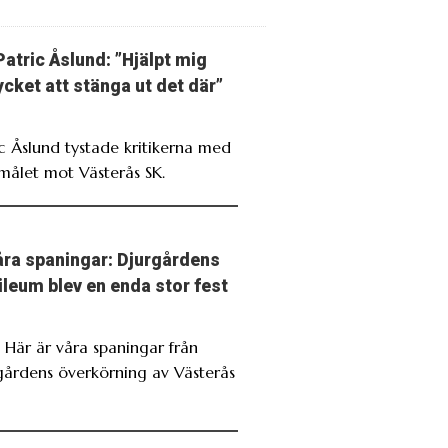
Patric Åslund: ”Hjälpt mig
cket att stänga ut det där”
ic Åslund tystade kritikerna med
målet mot Västerås SK.
ra spaningar: Djurgårdens
ileum blev en enda stor fest
. Här är våra spaningar från
gårdens överkörning av Västerås