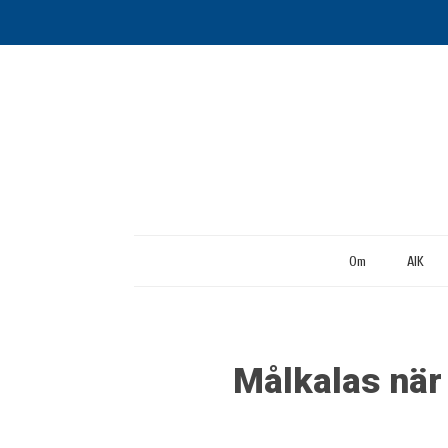
Om
AIK
Målkalas när 