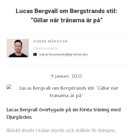
Lucas Bergvall om Bergstrands stil:
”Gillar när tränarna är på”
OSKAR MÅNSSON
Chefredaktör
oskarmansson@proton.me
9 januari, 2023
Lucas Bergvall övertygade på sin första träning med
Djurgården.
Iklädd shorts i kylan styrde och ställde 16-åringen,