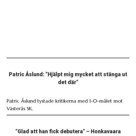
Patric Åslund: ”Hjälpt mig mycket att stänga ut
det där”
Patric Åslund tystade kritikerna med 1-0-målet mot
Västerås SK.
”Glad att han fick debutera” – Honkavaara