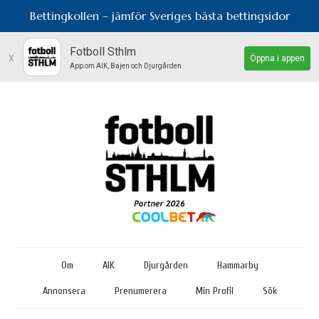
Bettingkollen – jämför Sveriges bästa bettingsidor
Fotboll Sthlm
x
Öppna i appen
App om AIK, Bajen och Djurgården
Om
AIK
Djurgården
Hammarby
Annonsera
Prenumerera
Min Profil
Sök