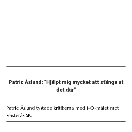
Patric Åslund: ”Hjälpt mig mycket att stänga ut
det där”
Patric Åslund tystade kritikerna med 1-0-målet mot
Västerås SK.