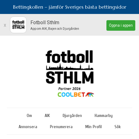
Bettingkollen – jämför Sveriges bästa bettingsidor
Fotboll Sthlm
x
Öppna i appen
App om AIK, Bajen och Djurgården
Om
AIK
Djurgården
Hammarby
Annonsera
Prenumerera
Min Profil
Sök