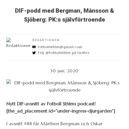
DIF-podd med Bergman, Månsson &
Sjöberg: PK:s självförtroende
REDAKTIONEN
fotbollsthlm@gmail.com
Följ @fotbollsthlm på twitter
30 juni, 2020
Nytt DIF-avsnitt av Fotboll Sthlms podcast!
[the_ad_placement id=”under-ingress-djurgarden”]
I avsnitt #88 får Mårthen Bergman och Oskar