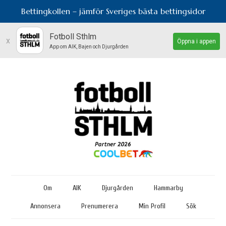
Bettingkollen – jämför Sveriges bästa bettingsidor
Fotboll Sthlm
x
Öppna i appen
App om AIK, Bajen och Djurgården
Om
AIK
Djurgården
Hammarby
Annonsera
Prenumerera
Min Profil
Sök