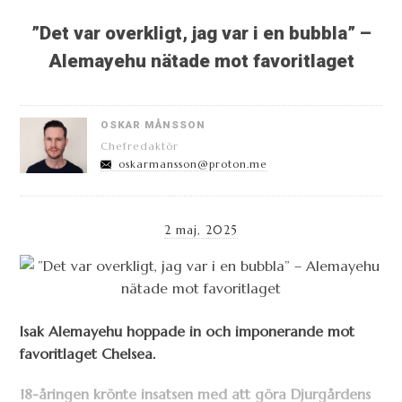
”Det var overkligt, jag var i en bubbla” –
Alemayehu nätade mot favoritlaget
OSKAR MÅNSSON
Chefredaktör
oskarmansson@proton.me
2 maj, 2025
Isak Alemayehu hoppade in och imponerande mot
favoritlaget Chelsea.
18-åringen krönte insatsen med att göra Djurgårdens