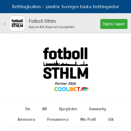
Bettingkollen – jämför Sveriges bästa bettingsidor
Fotboll Sthlm
x
Öppna i appen
App om AIK, Bajen och Djurgården
Om
AIK
Djurgården
Hammarby
Annonsera
Prenumerera
Min Profil
Sök