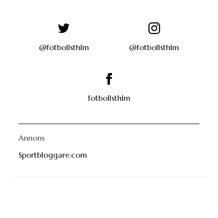
@fotbollsthlm
@fotbollsthlm
fotbollsthlm
Annons
Sportbloggare.com