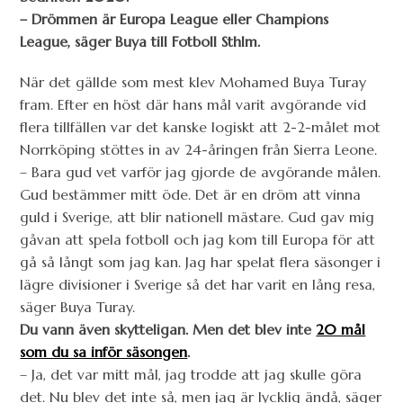
– Drömmen är Europa League eller Champions
League, säger Buya till Fotboll Sthlm.
När det gällde som mest klev Mohamed Buya Turay
fram. Efter en höst där hans mål varit avgörande vid
flera tillfällen var det kanske logiskt att 2-2-målet mot
Norrköping stöttes in av 24-åringen från Sierra Leone.
– Bara gud vet varför jag gjorde de avgörande målen.
Gud bestämmer mitt öde. Det är en dröm att vinna
guld i Sverige, att blir nationell mästare. Gud gav mig
gåvan att spela fotboll och jag kom till Europa för att
gå så långt som jag kan. Jag har spelat flera säsonger i
lägre divisioner i Sverige så det har varit en lång resa,
säger Buya Turay.
Du vann även skytteligan. Men det blev inte
20 mål
som du sa inför säsongen
.
– Ja, det var mitt mål, jag trodde att jag skulle göra
det. Nu blev det inte så, men jag är lycklig ändå, säger