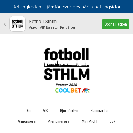
Bettingkollen – jämför Sveriges bästa bettingsidor
Fotboll Sthlm
x
Öppna i appen
App om AIK, Bajen och Djurgården
Om
AIK
Djurgården
Hammarby
Annonsera
Prenumerera
Min Profil
Sök