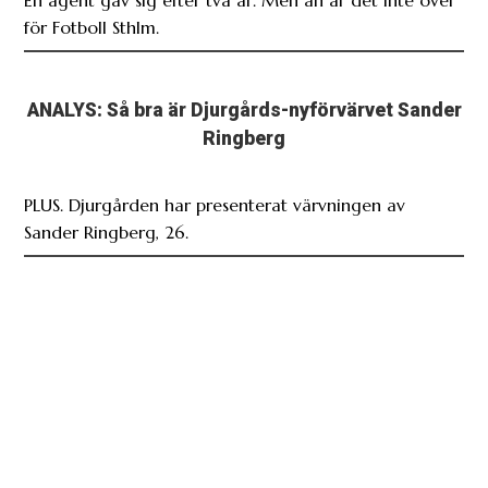
En agent gav sig efter två år. Men än är det inte över
för Fotboll Sthlm.
ANALYS: Så bra är Djurgårds-nyförvärvet Sander
Ringberg
PLUS. Djurgården har presenterat värvningen av
Sander Ringberg, 26.