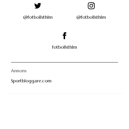
@fotbollsthlm
@fotbollsthlm
fotbollsthlm
Annons
Sportbloggare.com