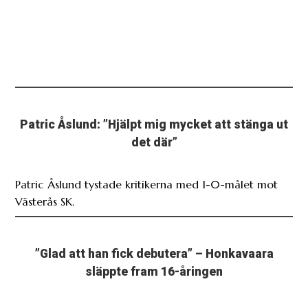
Patric Åslund: ”Hjälpt mig mycket att stänga ut
det där”
Patric Åslund tystade kritikerna med 1-0-målet mot
Västerås SK.
”Glad att han fick debutera” – Honkavaara
släppte fram 16-åringen