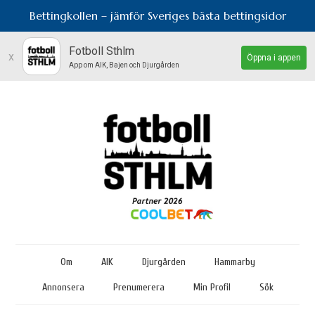
Bettingkollen – jämför Sveriges bästa bettingsidor
Fotboll Sthlm
x
Öppna i appen
App om AIK, Bajen och Djurgården
Om
AIK
Djurgården
Hammarby
Annonsera
Prenumerera
Min Profil
Sök