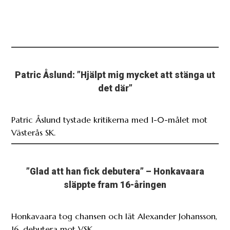
Patric Åslund: ”Hjälpt mig mycket att stänga ut
det där”
Patric Åslund tystade kritikerna med 1-0-målet mot
Västerås SK.
”Glad att han fick debutera” – Honkavaara
släppte fram 16-åringen
Honkavaara tog chansen och lät Alexander Johansson,
16, debutera mot VSK.