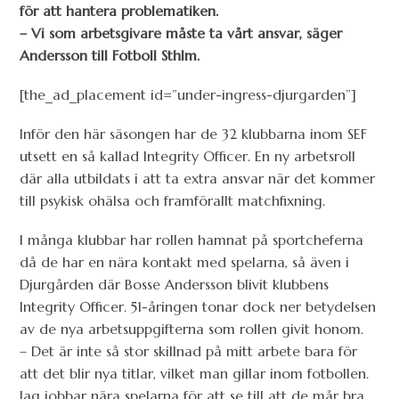
för att hantera problematiken.
– Vi som arbetsgivare måste ta vårt ansvar, säger
Andersson till Fotboll Sthlm.
[the_ad_placement id=”under-ingress-djurgarden”]
Inför den här säsongen har de 32 klubbarna inom SEF
utsett en så kallad Integrity Officer. En ny arbetsroll
där alla utbildats i att ta extra ansvar när det kommer
till psykisk ohälsa och framförallt matchfixning.
I många klubbar har rollen hamnat på sportcheferna
då de har en nära kontakt med spelarna, så även i
Djurgården där Bosse Andersson blivit klubbens
Integrity Officer. 51-åringen tonar dock ner betydelsen
av de nya arbetsuppgifterna som rollen givit honom.
– Det är inte så stor skillnad på mitt arbete bara för
att det blir nya titlar, vilket man gillar inom fotbollen.
Jag jobbar nära spelarna för att se till att de mår bra