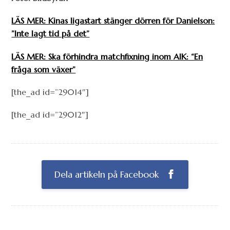
LÄS MER: Kinas ligastart stänger dörren för Danielson:
”Inte lagt tid på det”
LÄS MER: Ska förhindra matchfixning inom AIK: “En
fråga som växer”
[the_ad id=”29014″]
[the_ad id=”29012″]
Dela artikeln på Facebook