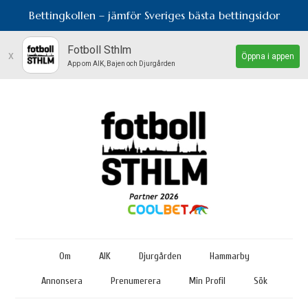
Bettingkollen – jämför Sveriges bästa bettingsidor
Fotboll Sthlm
x
Öppna i appen
App om AIK, Bajen och Djurgården
Om
AIK
Djurgården
Hammarby
Annonsera
Prenumerera
Min Profil
Sök