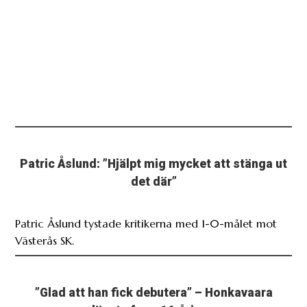
Patric Åslund: ”Hjälpt mig mycket att stänga ut
det där”
Patric Åslund tystade kritikerna med 1-0-målet mot
Västerås SK.
”Glad att han fick debutera” – Honkavaara