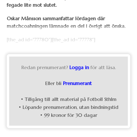
fegade lite mot slutet.
Oskar Månsson sammanfattar lördagen där
matchcoahningen lämnade en del i övrigt att önska.
[the_ad id="77780"][the_ad id="77778"]
Redan prenumerant?
Logga in
för att läsa.
Eller bli
Prenumerant
• Tillgång till allt material på Fotboll Sthlm
• Löpande prenumeration, utan bindningstid
• 99 kronor för 30 dagar