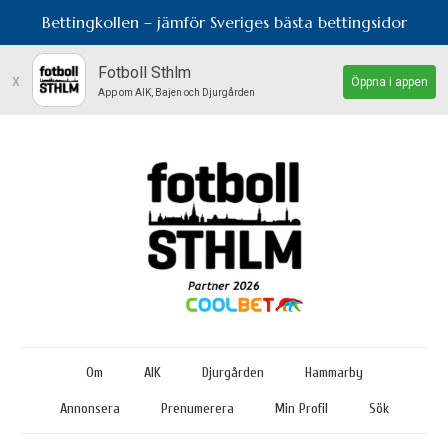
Bettingkollen – jämför Sveriges bästa bettingsidor
Fotboll Sthlm
x
Öppna i appen
App om AIK, Bajen och Djurgården
Om
AIK
Djurgården
Hammarby
Annonsera
Prenumerera
Min Profil
Sök