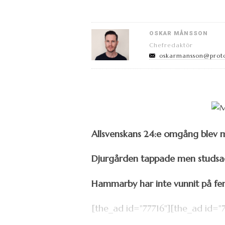
OSKAR MÅNSSON
Chefredaktör
oskarmansson@prot
Allsvenskans 24:e omgång blev m
Djurgården tappade men studsade
Hammarby har inte vunnit på fem 
[the_ad id="77716"][the_ad id="7