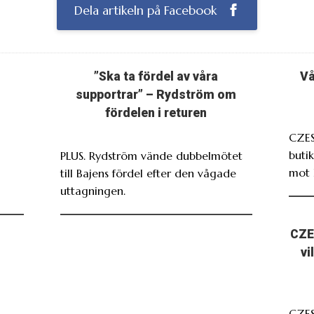
Dela artikeln på Facebook
”Ska ta fördel av våra
Vå
supportrar” – Rydström om
fördelen i returen
CZES
butik
PLUS. Rydström vände dubbelmötet
mot 
till Bajens fördel efter den vågade
uttagningen.
CZE
vi
CZE