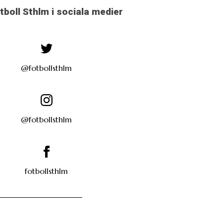
otboll Sthlm i sociala medier
@fotbollsthlm
@fotbollsthlm
fotbollsthlm