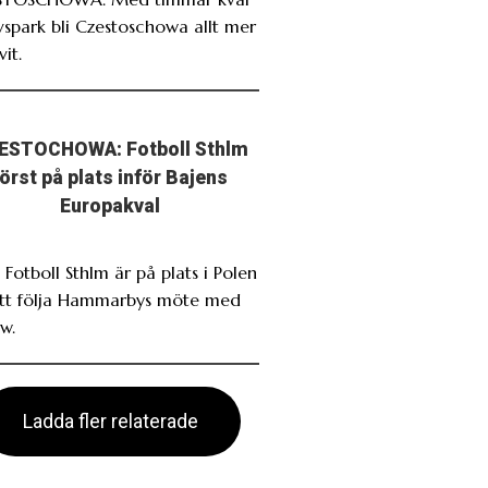
avspark bli Czestoschowa allt mer
it.
ESTOCHOWA: Fotboll Sthlm
först på plats inför Bajens
Europakval
 Fotboll Sthlm är på plats i Polen
att följa Hammarbys möte med
w.
Ladda fler relaterade