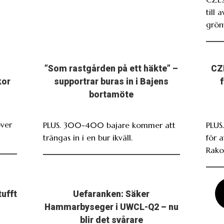
till 
grönv
”Som rastgården på ett häkte” –
CZ
kor
supportrar buras in i Bajens
bortamöte
över
PLUS. 300-400 bajare kommer att
PLUS.
trängas in i en bur ikväll.
för 
Rako
tufft
Uefaranken: Säker
Hammarbyseger i UWCL-Q2 – nu
blir det svårare