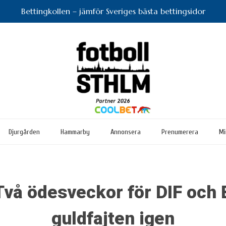
Bettingkollen – jämför Sveriges bästa bettingsidor
Djurgården
Hammarby
Annonsera
Prenumerera
Mi
vå ödesveckor för DIF och 
guldfajten igen