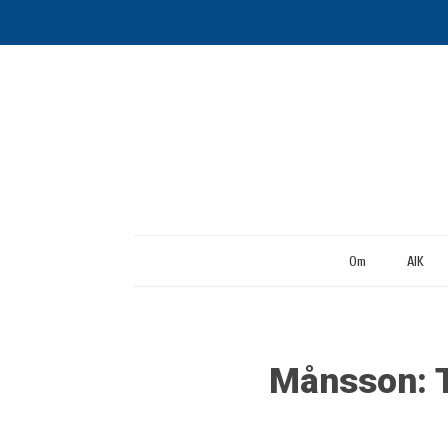
Om
AIK
Månsson: T