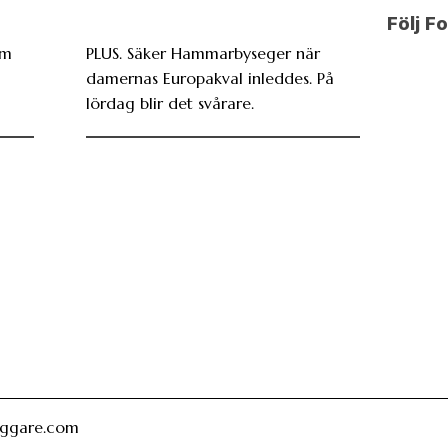
Följ F
öm
PLUS. Säker Hammarbyseger när
i
damernas Europakval inleddes. På
lördag blir det svårare.
oggare.com