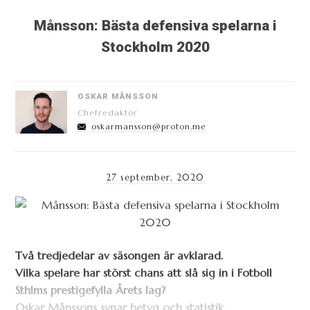
Månsson: Bästa defensiva spelarna i
Stockholm 2020
OSKAR MÅNSSON
Chefredaktör
oskarmansson@proton.me
27 september, 2020
Två tredjedelar av säsongen är avklarad.
Vilka spelare har störst chans att slå sig in i Fotboll
Sthlms prestigefylla Årets lag?
Oskar Månssons synar betyg och statistik.