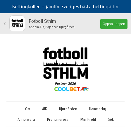
Bettingkollen – jämför Sveriges bästa bettingsidor
Fotboll Sthlm
x
Öppna i appen
App om AIK, Bajen och Djurgården
Om
AIK
Djurgården
Hammarby
Annonsera
Prenumerera
Min Profil
Sök