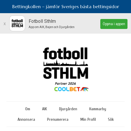
Bettingkollen – jämför Sveriges bästa bettingsidor
Fotboll Sthlm
x
Öppna i appen
App om AIK, Bajen och Djurgården
Om
AIK
Djurgården
Hammarby
Annonsera
Prenumerera
Min Profil
Sök