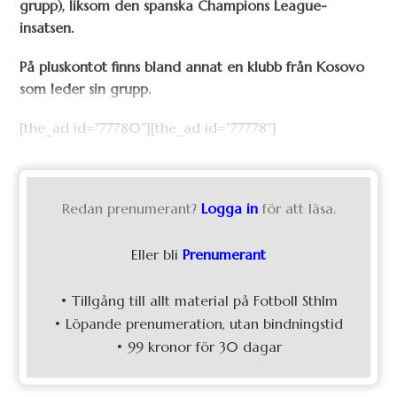
grupp), liksom den spanska Champions League-
insatsen.
På pluskontot finns bland annat en klubb från Kosovo
som leder sin grupp.
[the_ad id="77780"][the_ad id="77778"]
Redan prenumerant?
Logga in
för att läsa.
Eller bli
Prenumerant
• Tillgång till allt material på Fotboll Sthlm
• Löpande prenumeration, utan bindningstid
• 99 kronor för 30 dagar