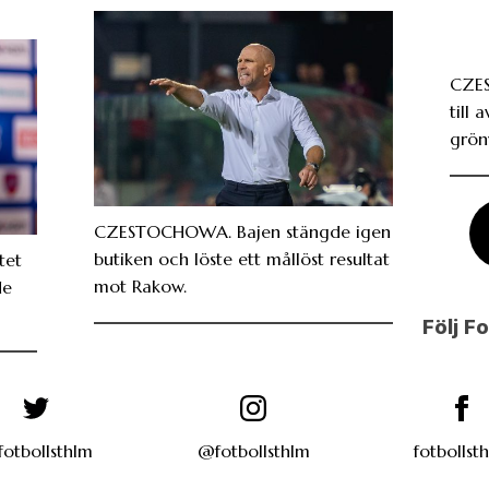
CZE
till 
grönv
CZESTOCHOWA. Bajen stängde igen
butiken och löste ett mållöst resultat
tet
mot Rakow.
de
Följ F
otbollsthlm
@fotbollsthlm
fotbollst