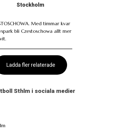
Stockholm
STOSCHOWA. Med timmar kvar
avspark bli Czestoschowa allt mer
it.
Ladda fler relaterade
otboll Sthlm i sociala medier
hlm