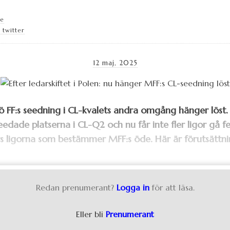
se
 twitter
12 maj, 2025
ö FF:s seedning i CL-kvalets andra omgång hänger löst.
edade platserna i CL-Q2 och nu får inte fler ligor gå fe
s ligorna som bestämmer MFF:s öde. Här är förutsättni
Redan prenumerant?
Logga in
för att läsa.
Eller bli
Prenumerant