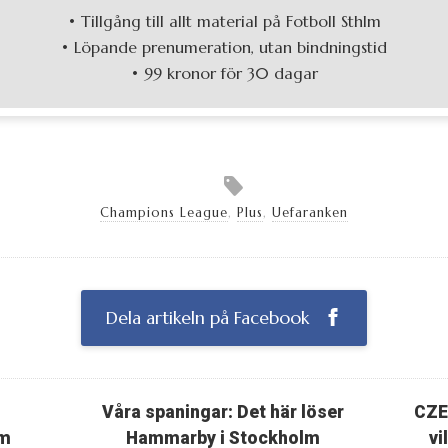
• Tillgång till allt material på Fotboll Sthlm
• Löpande prenumeration, utan bindningstid
• 99 kronor för 30 dagar
Champions League
,
Plus
,
Uefaranken
Dela artikeln på Facebook
Våra spaningar: Det här löser
CZE
om
Hammarby i Stockholm
vi