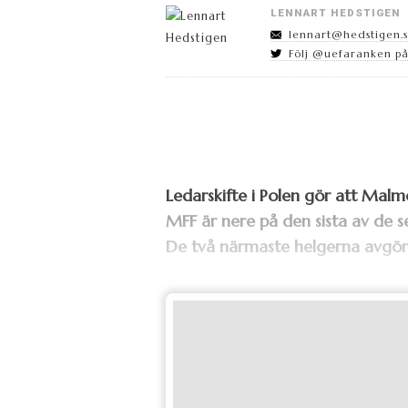
LENNART HEDSTIGEN
lennart@hedstigen.
Följ @uefaranken på
Ledarskifte i Polen gör att Malm
MFF är nere på den sista av de se
De två närmaste helgerna avgör