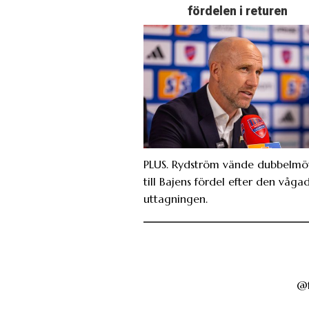
fördelen i returen
PLUS. Rydström vände dubbelmö
till Bajens fördel efter den våga
uttagningen.
@f