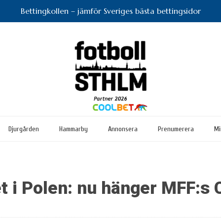
Bettingkollen – jämför Sveriges bästa bettingsidor
Djurgården
Hammarby
Annonsera
Prenumerera
Mi
et i Polen: nu hänger MFF:s