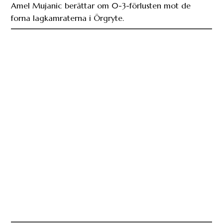
”Vi gick inte att känna igen” – Riveiro efter
förlusten mot ÖIS