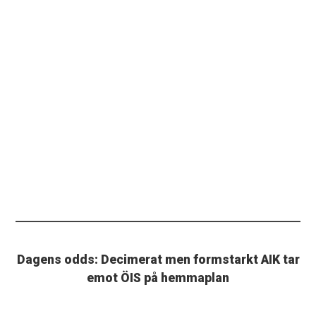
Dagens odds: Decimerat men formstarkt AIK tar
emot ÖIS på hemmaplan
ANNONS. AIK ses som favoriter inför hemmamatchen
mot Örgryte IS.