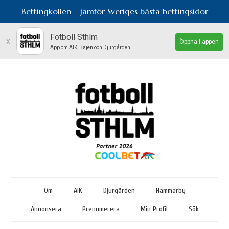
Bettingkollen – jämför Sveriges bästa bettingsidor
Fotboll Sthlm
x
Öppna i appen
App om AIK, Bajen och Djurgården
Om
AIK
Djurgården
Hammarby
Annonsera
Prenumerera
Min Profil
Sök