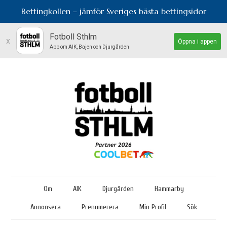
Bettingkollen – jämför Sveriges bästa bettingsidor
Fotboll Sthlm
x
Öppna i appen
App om AIK, Bajen och Djurgården
Om
AIK
Djurgården
Hammarby
Annonsera
Prenumerera
Min Profil
Sök