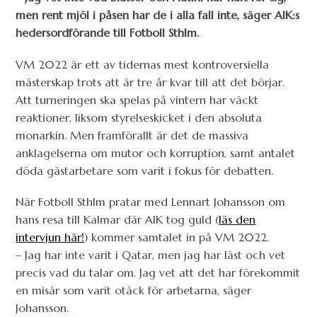
men rent mjöl i påsen har de i alla fall inte, säger AIK:s
hedersordförande till Fotboll Sthlm.
VM 2022 är ett av tidernas mest kontroversiella
mästerskap trots att är tre år kvar till att det börjar.
Att turneringen ska spelas på vintern har väckt
reaktioner, liksom styrelseskicket i den absoluta
monarkin. Men framförallt är det de massiva
anklagelserna om mutor och korruption, samt antalet
döda gästarbetare som varit i fokus för debatten.
När Fotboll Sthlm pratar med Lennart Johansson om
hans resa till Kalmar där AIK tog guld (
läs den
intervjun här!
) kommer samtalet in på VM 2022.
– Jag har inte varit i Qatar, men jag har läst och vet
precis vad du talar om. Jag vet att det har förekommit
en misär som varit otäck för arbetarna, säger
Johansson.