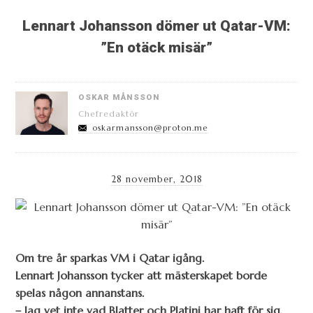
Lennart Johansson dömer ut Qatar-VM:
”En otäck misär”
OSKAR MÅNSSON
Chefredaktör
oskarmansson@proton.me
28 november, 2018
Om tre år sparkas VM i Qatar igång.
Lennart Johansson tycker att mästerskapet borde
spelas någon annanstans.
– Jag vet inte vad Blatter och Platini har haft för sig,