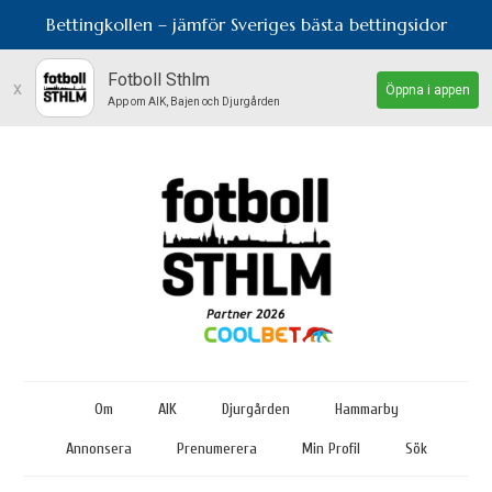
Bettingkollen – jämför Sveriges bästa bettingsidor
Fotboll Sthlm
x
Öppna i appen
App om AIK, Bajen och Djurgården
Om
AIK
Djurgården
Hammarby
Annonsera
Prenumerera
Min Profil
Sök