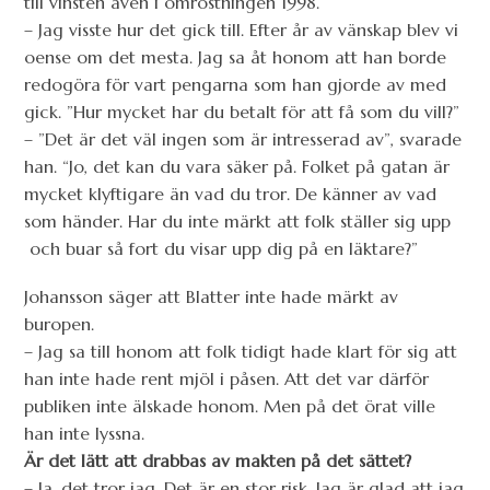
till vinsten även i omröstningen 1998.
– Jag visste hur det gick till. Efter år av vänskap blev vi
oense om det mesta. Jag sa åt honom att han borde
redogöra för vart pengarna som han gjorde av med
gick. ”Hur mycket har du betalt för att få som du vill?”
– ”Det är det väl ingen som är intresserad av”, svarade
han. “Jo, det kan du vara säker på. Folket på gatan är
mycket klyftigare än vad du tror. De känner av vad
som händer. Har du inte märkt att folk ställer sig upp
och buar så fort du visar upp dig på en läktare?”
Johansson säger att Blatter inte hade märkt av
buropen.
– Jag sa till honom att folk tidigt hade klart för sig att
han inte hade rent mjöl i påsen. Att det var därför
publiken inte älskade honom. Men på det örat ville
han inte lyssna.
Är det lätt att drabbas av makten på det sättet?
– Ja, det tror jag. Det är en stor risk. Jag är glad att jag