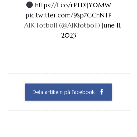
https://t.co/rPTD1JY0MW
pic.twitter.com/9Sp7GChNTP
— AIK Fotboll (@AIKfotboll)
June 11,
2023
Dela artikeln på Facebook