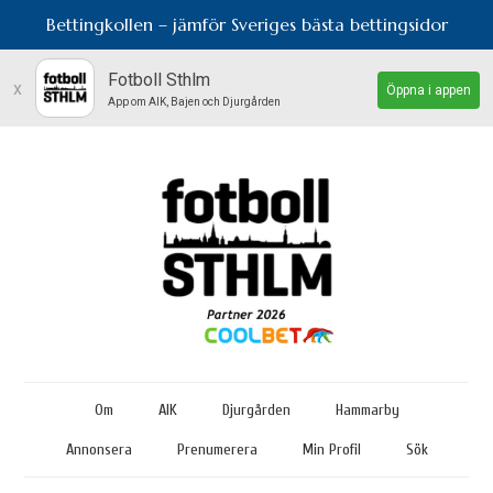
Bettingkollen – jämför Sveriges bästa bettingsidor
Fotboll Sthlm
x
Öppna i appen
App om AIK, Bajen och Djurgården
Om
AIK
Djurgården
Hammarby
Annonsera
Prenumerera
Min Profil
Sök