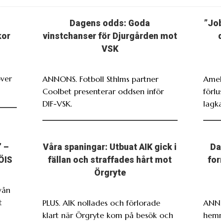
Dagens odds: Goda
”Jo
kor
vinstchanser för Djurgården mot
VSK
över
ANNONS. Fotboll Sthlms partner
Amel
Coolbet presenterar oddsen inför
förl
DIF-VSK.
lagk
” –
Våra spaningar: Utbuat AIK gick i
Da
 ÖIS
fällan och straffades hårt mot
for
Örgryte
vån
t
PLUS. AIK nollades och förlorade
ANNO
klart när Örgryte kom på besök och
hemm