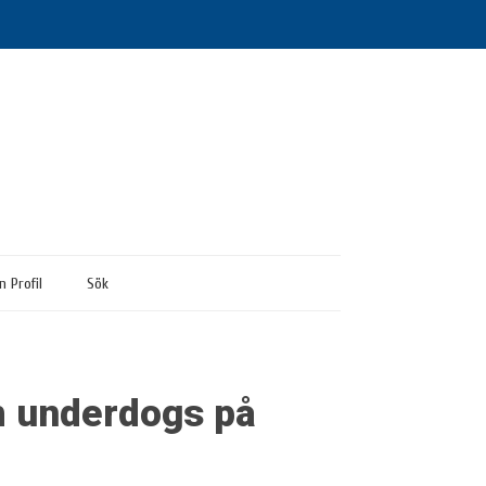
n Profil
Sök
m underdogs på