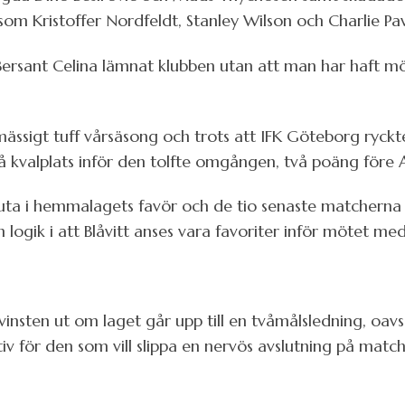
 som Kristoffer Nordfeldt, Stanley Wilson och Charlie Pa
rsant Celina lämnat klubben utan att man har haft möjl
ssigt tuff vårsäsong och trots att IFK Göteborg ryckte
 kvalplats inför den tolfte omgången, två poäng före A
uta i hemmalagets favör och de tio senaste matcherna h
logik i att Blåvitt anses vara favoriter inför mötet med
insten ut om laget går upp till en tvåmålsledning, oavs
iv för den som vill slippa en nervös avslutning på matc