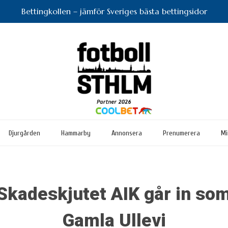
Bettingkollen – jämför Sveriges bästa bettingsidor
Djurgården
Hammarby
Annonsera
Prenumerera
Mi
Skadeskjutet AIK går in so
Gamla Ullevi