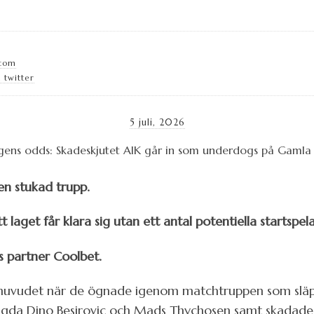
.com
 twitter
5 juli, 2026
en stukad trupp.
laget får klara sig utan ett antal potentiella startspela
s partner Coolbet.
huvudet när de ögnade igenom matchtruppen som slä
tängda Dino Besirovic och Mads Thychosen samt skadade 