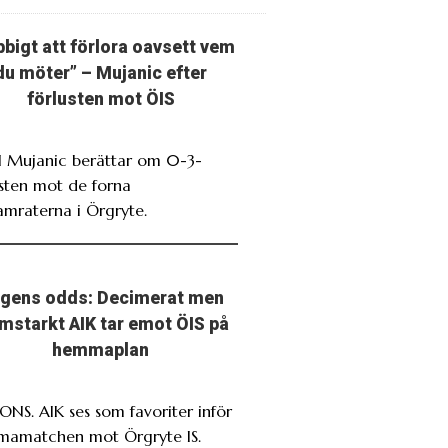
bbigt att förlora oavsett vem
du möter” – Mujanic efter
förlusten mot ÖIS
 Mujanic berättar om 0-3-
usten mot de forna
amraterna i Örgryte.
gens odds: Decimerat men
mstarkt AIK tar emot ÖIS på
hemmaplan
NS. AIK ses som favoriter inför
amatchen mot Örgryte IS.