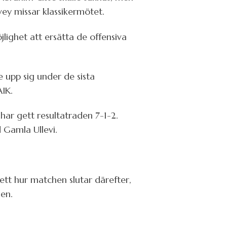
vey missar klassikermötet.
ighet att ersätta de offensiva
 upp sig under de sista
IK.
ar gett resultatraden 7-1-2.
 Gamla Ullevi.
ett hur matchen slutar därefter,
hen.