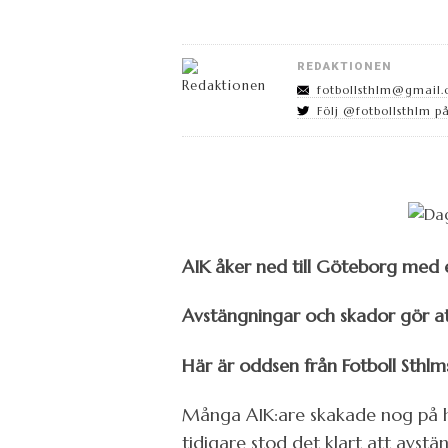
REDAKTIONEN
fotbollsthlm@gmail
Följ @fotbollsthlm på
AIK åker ned till Göteborg med 
Avstängningar och skador gör att 
Här är oddsen från Fotboll Sthlm
Många AIK:are skakade nog på 
tidigare stod det klart att avs