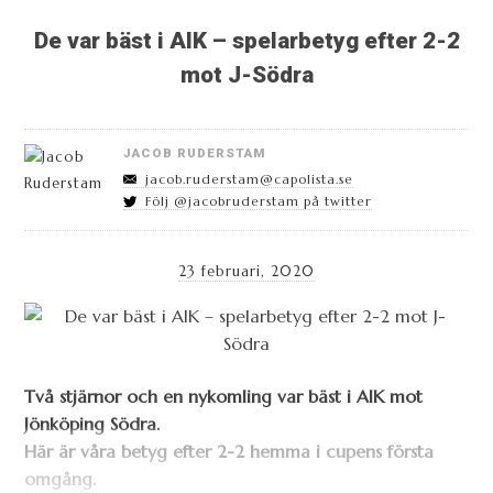
De var bäst i AIK – spelarbetyg efter 2-2
mot J-Södra
JACOB RUDERSTAM
jacob.ruderstam@capolista.se
Följ @jacobruderstam på twitter
23 februari, 2020
Två stjärnor och en nykomling var bäst i AIK mot
Jönköping Södra.
Här är våra betyg efter 2-2 hemma i cupens första
omgång.