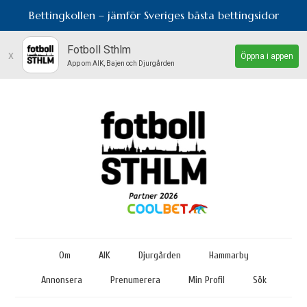
Bettingkollen – jämför Sveriges bästa bettingsidor
Fotboll Sthlm
x
Öppna i appen
App om AIK, Bajen och Djurgården
Om
AIK
Djurgården
Hammarby
Annonsera
Prenumerera
Min Profil
Sök