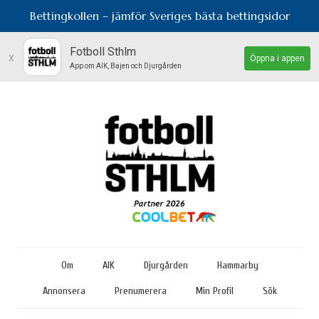
Bettingkollen – jämför Sveriges bästa bettingsidor
Fotboll Sthlm
x
Öppna i appen
App om AIK, Bajen och Djurgården
Om
AIK
Djurgården
Hammarby
Annonsera
Prenumerera
Min Profil
Sök