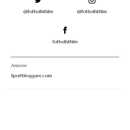
@fotbollsthlm
@fotbollsthlm
fotbollsthlm
Annons
Sportbloggare.com