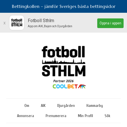
Bettingkollen – jämför Sveriges bästa bettingsidor
Fotboll Sthlm
x
Öppna i appen
App om AIK, Bajen och Djurgården
Om
AIK
Djurgården
Hammarby
Annonsera
Prenumerera
Min Profil
Sök