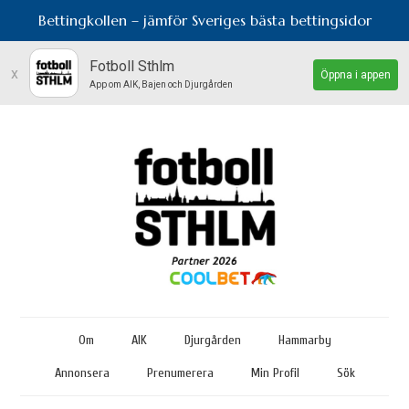
Bettingkollen – jämför Sveriges bästa bettingsidor
Fotboll Sthlm
x
Öppna i appen
App om AIK, Bajen och Djurgården
Om
AIK
Djurgården
Hammarby
Annonsera
Prenumerera
Min Profil
Sök