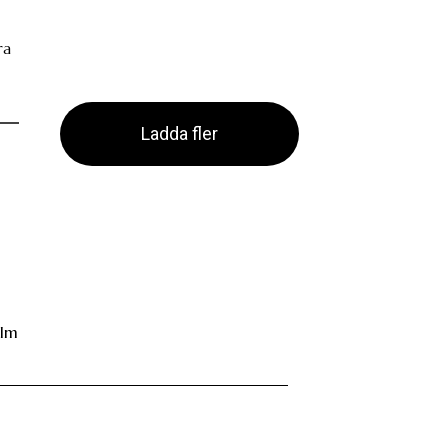
ra
Ladda fler
hlm