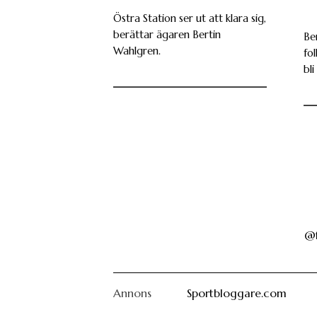
Östra Station ser ut att klara sig,
berättar ägaren Bertin
Be
Wahlgren.
fo
bl
@f
Annons
Sportbloggare.com