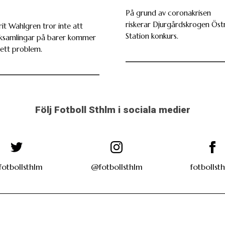
På grund av coronakrisen
riskerar Djurgårdskrogen Öst
rit Wahlgren tror inte att
Station konkurs.
lksamlingar på barer kommer
i ett problem.
Följ Fotboll Sthlm i sociala medier
otbollsthlm
@fotbollsthlm
fotbollst