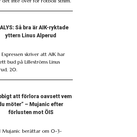
 det inte över för Fotboll Sthlm.
ALYS: Så bra är AIK-ryktade
yttern Linus Alperud
 Expressen skriver att AIK har
ett bud på Lilleströms Linus
rud, 20.
bbigt att förlora oavsett vem
du möter” – Mujanic efter
förlusten mot ÖIS
 Mujanic berättar om 0-3-