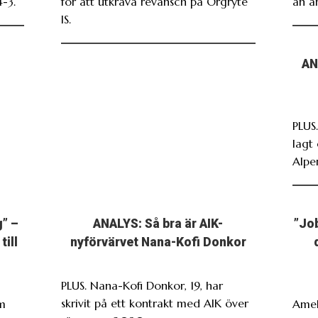
-3.
för att utkräva revansch på Örgryte
än är
IS.
AN
PLUS.
lagt 
Alpe
g” –
ANALYS: Så bra är AIK-
”Jo
till
nyförvärvet Nana-Kofi Donkor
PLUS. Nana-Kofi Donkor, 19, har
skrivit på ett kontrakt med AIK över
om
Amel