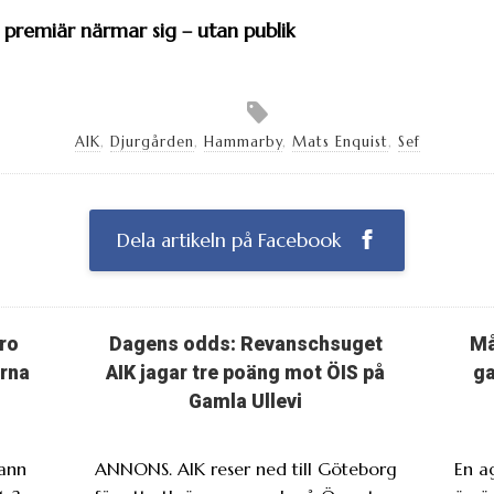
k premiär närmar sig – utan publik
AIK
,
Djurgården
,
Hammarby
,
Mats Enquist
,
Sef
Dela artikeln på Facebook
ro
Dagens odds: Revanschsuget
Må
arna
AIK jagar tre poäng mot ÖIS på
ga
Gamla Ullevi
vann
ANNONS. AIK reser ned till Göteborg
En a