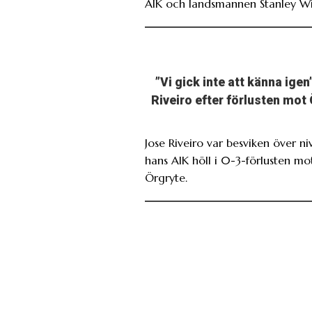
AIK och landsmannen Stanley Wi
”Vi gick inte att känna igen
Riveiro efter förlusten mot
Jose Riveiro var besviken över ni
hans AIK höll i 0-3-förlusten mo
Örgryte.