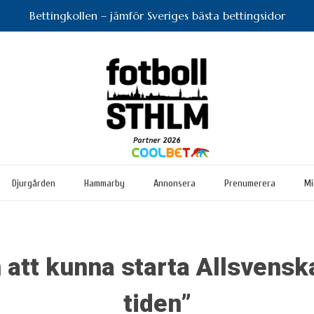
Bettingkollen – jämför Sveriges bästa bettingsidor
Djurgården
Hammarby
Annonsera
Prenumerera
Mi
 att kunna starta Allsvensk
tiden”