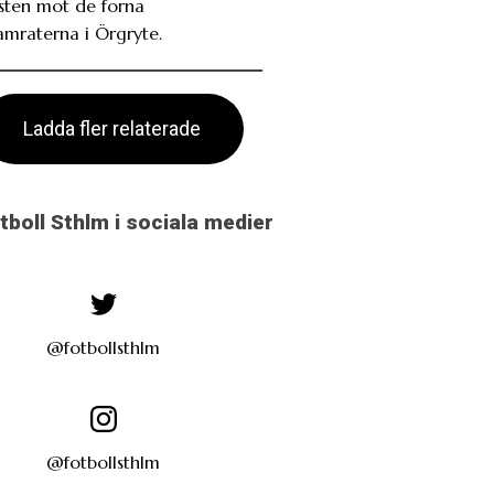
usten mot de forna
amraterna i Örgryte.
Ladda fler relaterade
otboll Sthlm i sociala medier
@fotbollsthlm
@fotbollsthlm