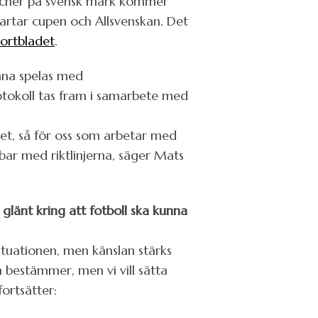
tcher på svensk mark kommer
tartar cupen och Allsvenskan. Det
ortbladet
.
unna spelas med
tokoll tas fram i samarbete med
let, så för oss som arbetar med
bar med riktlinjerna, säger Mats
länt kring att fotboll ska kunna
ituationen, men känslan stärks
 bestämmer, men vi vill sätta
fortsätter: