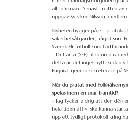
Under måndagsmorgonen gick Sp
allt närmare. Senast i mitten av
uppgav Sverker Nilsson, medlem 
Nyheten bygger på ett protokoll 
säkerhetsåtgärder, något som F
Svensk Elitfotboll som fortfarand
– Det är vi (SEF) tillsammans me
detta är det inget nytt. Sedan v
Enquist, generalsekreterare på SE
När du pratat med Folkhälsomynd
spelas inom en snar framtid?
– Jag tycker aldrig att den dörr
hela tiden att vi ska kunna star
upp ett tydligt protokoll kring h