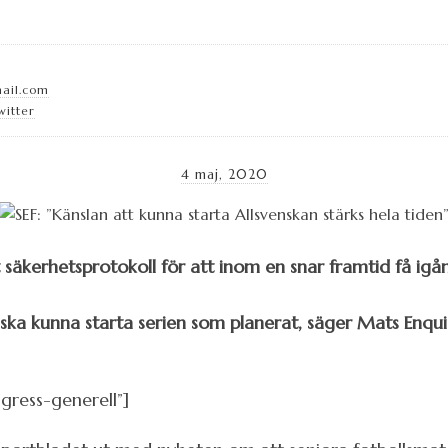
mail.com
witter
4 maj, 2020
t säkerhetsprotokoll för att inom en snar framtid få igå
i ska kunna starta serien som planerat, säger Mats Enquis
gress-generell”]