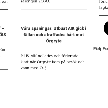
säsongen 2030.
lson.
förl
lagk
” –
Våra spaningar: Utbuat AIK gick i
 ÖIS
fällan och straffades hårt mot
Örgryte
Följ F
vån
t
PLUS. AIK nollades och förlorade
klart när Örgryte kom på besök och
vann med 0-3.