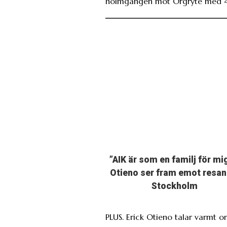
holmgången mot Örgryte med 4
”AIK är som en familj för mi
Otieno ser fram emot resan 
Stockholm
PLUS. Erick Otieno talar varmt 