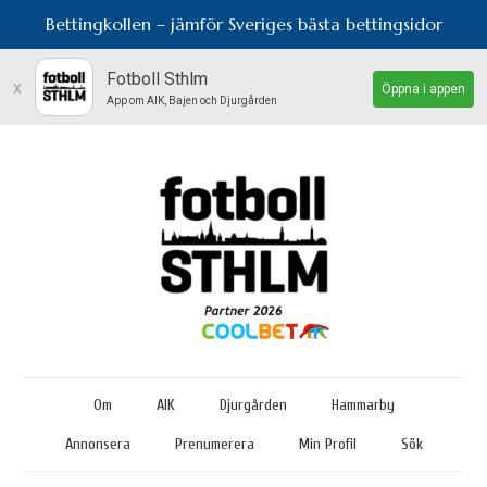
Bettingkollen – jämför Sveriges bästa bettingsidor
Fotboll Sthlm
x
Öppna i appen
App om AIK, Bajen och Djurgården
Om
AIK
Djurgården
Hammarby
Annonsera
Prenumerera
Min Profil
Sök