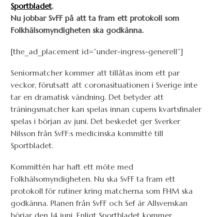
Sportbladet
.
Nu jobbar SvFF på att ta fram ett protokoll som
Folkhälsomyndigheten ska godkänna.
[the_ad_placement id=”under-ingress-generell”]
Seniormatcher kommer att tillåtas inom ett par
veckor, förutsatt att coronasituationen i Sverige inte
tar en dramatisk vändning. Det betyder att
träningsmatcher kan spelas innan cupens kvartsfinaler
spelas i början av juni. Det beskedet ger Sverker
Nilsson från SvFF:s medicinska kommitté till
Sportbladet.
Kommittén har haft ett möte med
Folkhälsomyndigheten. Nu ska SvFF ta fram ett
protokoll för rutiner kring matcherna som FHM ska
godkänna. Planen från SvFF och Sef är Allsvenskan
börjar den 14 juni. Enligt Sportbladet kommer