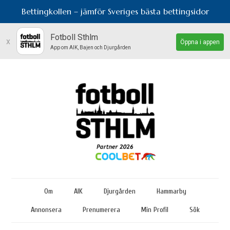
Bettingkollen – jämför Sveriges bästa bettingsidor
Fotboll Sthlm
x
Öppna i appen
App om AIK, Bajen och Djurgården
Om
AIK
Djurgården
Hammarby
Annonsera
Prenumerera
Min Profil
Sök