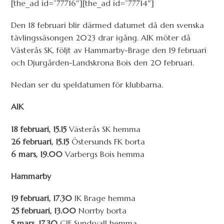
[the_ad id=”77716″][the_ad id=”77714″]
Den 18 februari blir därmed datumet då den svenska
tävlingssäsongen 2023 drar igång. AIK möter då
Västerås SK, följt av Hammarby-Brage den 19 februari
och Djurgården-Landskrona Bois den 20 februari.
Nedan ser du speldatumen för klubbarna.
AIK
18 februari, 15.15
Västerås SK hemma
26 februari, 15.15
Östersunds FK borta
6 mars, 19.00
Varbergs Bois hemma
Hammarby
19 februari, 17.30
IK Brage hemma
25 februari, 13.00
Norrby borta
5 mars, 17.30
GIF Sundsvall hemma