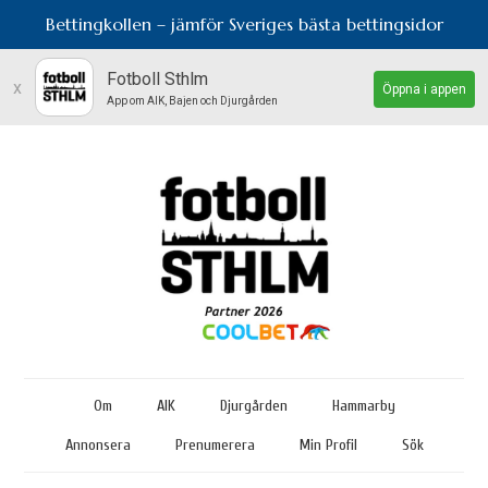
Bettingkollen – jämför Sveriges bästa bettingsidor
Fotboll Sthlm
x
Öppna i appen
App om AIK, Bajen och Djurgården
Om
AIK
Djurgården
Hammarby
Annonsera
Prenumerera
Min Profil
Sök