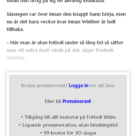
innan han drog på sig en allvarlig knäskada.
Säsongen var över innan den knappt hann börja, men
nu är det bara veckor kvar innan Winther är helt
tillbaka.
- När man är utan fotboll under så lång tid så sätter
man ett extra stort värde på det, säger Frederik
Winther.
Redan prenumerant?
Logga in
för att läsa.
Eller bli
Prenumerant
• Tillgång till allt material på Fotboll Sthlm
• Löpande prenumeration, utan bindningstid
• 99 kronor för 30 dagar