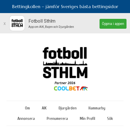
Bettingkollen – jämför Sveriges bästa bettingsidor
Fotboll Sthlm
x
Öppna i appen
App om AIK, Bajen och Djurgården
Om
AIK
Djurgården
Hammarby
Annonsera
Prenumerera
Min Profil
Sök