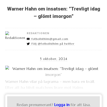
Warner Hahn om insatsen: ”Trevligt idag
– glömt imorgon”
REDAKTIONEN
fotbollsthlm@gmail.com
Följ @fotbollsthlm på twitter
5 oktober, 2024
Warner Hahn vilar på lagrarna – men bara en kväll.
Efter att ha blivit matchens lirare mot Halms
Redan prenumerant?
Logga in
för att läsa.