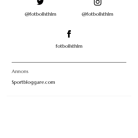
@fotbollsthlm
@fotbollsthlm
fotbollsthlm
Annons
Sportbloggare.com