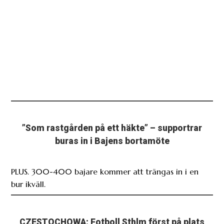
”Som rastgården på ett häkte” – supportrar
buras in i Bajens bortamöte
PLUS. 300-400 bajare kommer att trängas in i en
bur ikväll.
CZESTOCHOWA: Fotboll Sthlm först på plats