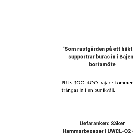
”Som rastgården på ett häkt
supportrar buras in i Baje
bortamöte
PLUS. 300-400 bajare kommer 
trängas in i en bur ikväll.
Uefaranken: Säker
Hammarbyseger i UWCL-Q2 