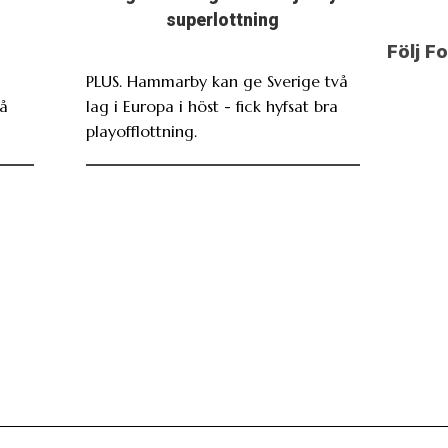
superlottning
Följ F
PLUS. Hammarby kan ge Sverige två
På
lag i Europa i höst - fick hyfsat bra
playofflottning.