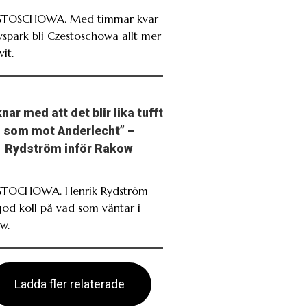
STOSCHOWA. Med timmar kvar
avspark bli Czestoschowa allt mer
it.
nar med att det blir lika tufft
som mot Anderlecht” –
Rydström inför Rakow
TOCHOWA. Henrik Rydström
god koll på vad som väntar i
w.
Ladda fler relaterade