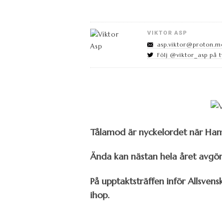
VIKTOR ASP
asp.viktor@proton.m
Följ @viktor_asp på t
Tålamod är nyckelordet när Hamm
Ända kan nästan hela året avgöra
På upptaktsträffen inför Allsvens
ihop.