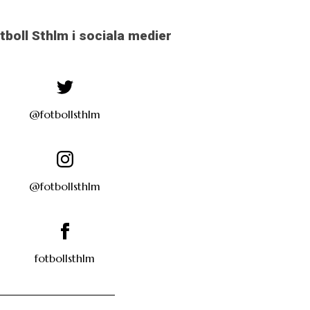
otboll Sthlm i sociala medier
@fotbollsthlm
@fotbollsthlm
fotbollsthlm