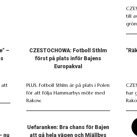
CZE
till 
grönv
e” –
CZESTOCHOWA: Fotboll Sthlm
”Räk
ns
först på plats inför Bajens
Europakval
att
PLUS. Fotboll Sthlm är på plats i Polen
CZES
för att följa Hammarbys möte med
har 
Rakow.
Rako
Uefaranken: Bra chans för Bajen
– nu
att gå hela vägen och Mjällbys