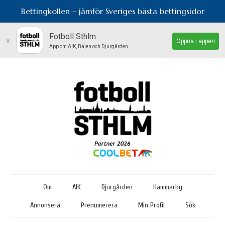
Bettingkollen – jämför Sveriges bästa bettingsidor
Fotboll Sthlm
x
Öppna i appen
App om AIK, Bajen och Djurgården
Om
AIK
Djurgården
Hammarby
Annonsera
Prenumerera
Min Profil
Sök