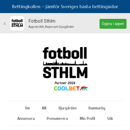
Bettingkollen – jämför Sveriges bästa bettingsidor
Fotboll Sthlm
x
Öppna i appen
App om AIK, Bajen och Djurgården
Om
AIK
Djurgården
Hammarby
Annonsera
Prenumerera
Min Profil
Sök