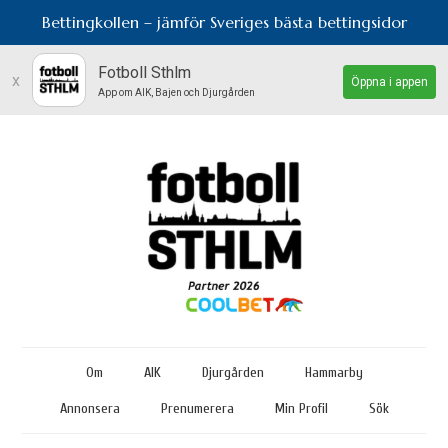
Bettingkollen – jämför Sveriges bästa bettingsidor
Fotboll Sthlm
x
Öppna i appen
App om AIK, Bajen och Djurgården
Om
AIK
Djurgården
Hammarby
Annonsera
Prenumerera
Min Profil
Sök