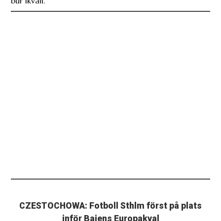
bur ikväll.
CZESTOCHOWA: Fotboll Sthlm först på plats
inför Bajens Europakval