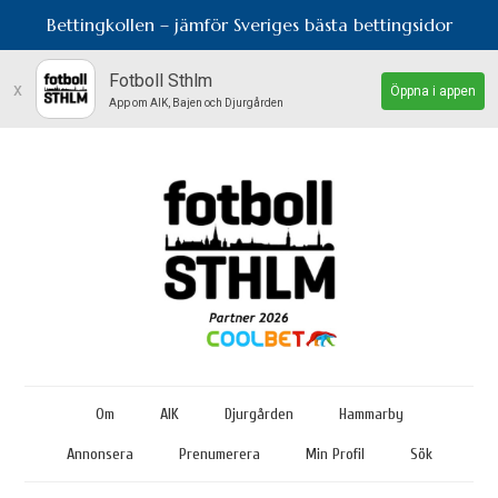
Bettingkollen – jämför Sveriges bästa bettingsidor
Fotboll Sthlm
x
Öppna i appen
App om AIK, Bajen och Djurgården
Om
AIK
Djurgården
Hammarby
Annonsera
Prenumerera
Min Profil
Sök