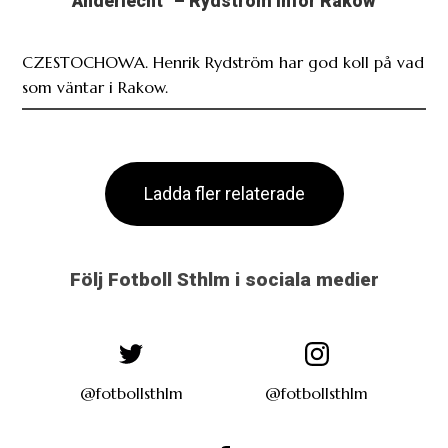
Anderlecht” – Rydström inför Rakow
CZESTOCHOWA. Henrik Rydström har god koll på vad
som väntar i Rakow.
Ladda fler relaterade
Följ Fotboll Sthlm i sociala medier
@fotbollsthlm
@fotbollsthlm