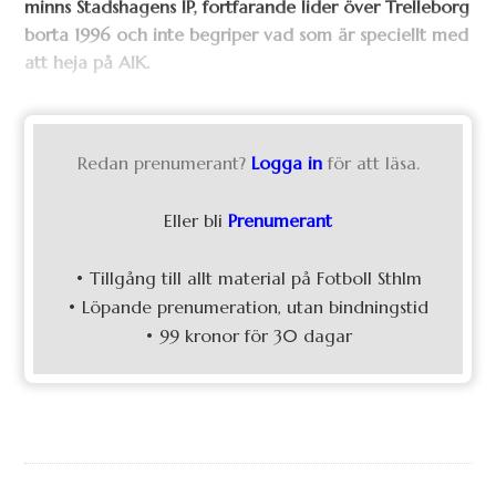
minns Stadshagens IP, fortfarande lider över Trelleborg
borta 1996 och inte begriper vad som är speciellt med
att heja på AIK.
Redan prenumerant?
Logga in
för att läsa.
Eller bli
Prenumerant
• Tillgång till allt material på Fotboll Sthlm
• Löpande prenumeration, utan bindningstid
• 99 kronor för 30 dagar