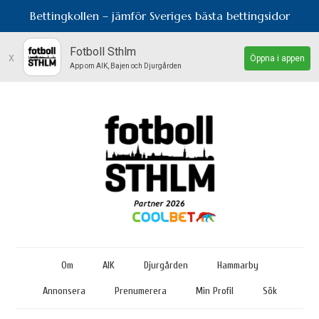
Bettingkollen – jämför Sveriges bästa bettingsidor
Fotboll Sthlm
x
Öppna i appen
App om AIK, Bajen och Djurgården
Om
AIK
Djurgården
Hammarby
Annonsera
Prenumerera
Min Profil
Sök