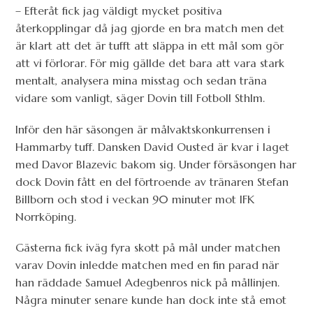
– Efteråt fick jag väldigt mycket positiva
återkopplingar då jag gjorde en bra match men det
är klart att det är tufft att släppa in ett mål som gör
att vi förlorar. För mig gällde det bara att vara stark
mentalt, analysera mina misstag och sedan träna
vidare som vanligt, säger Dovin till Fotboll Sthlm.
Inför den här säsongen är målvaktskonkurrensen i
Hammarby tuff. Dansken David Ousted är kvar i laget
med Davor Blazevic bakom sig. Under försäsongen har
dock Dovin fått en del förtroende av tränaren Stefan
Billborn och stod i veckan 90 minuter mot IFK
Norrköping.
Gästerna fick iväg fyra skott på mål under matchen
varav Dovin inledde matchen med en fin parad när
han räddade Samuel Adegbenros nick på mållinjen.
Några minuter senare kunde han dock inte stå emot