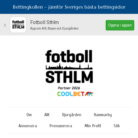
Bettingkollen – jämför Sveriges bästa bettingsidor
Fotboll Sthlm
x
Öppna i appen
App om AIK, Bajen och Djurgården
Om
AIK
Djurgården
Hammarby
Annonsera
Prenumerera
Min Profil
Sök