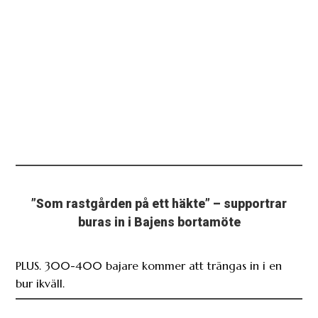
”Som rastgården på ett häkte” – supportrar
buras in i Bajens bortamöte
PLUS. 300-400 bajare kommer att trängas in i en
bur ikväll.
CZESTOCHOWA: Fotboll Sthlm först på plats