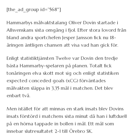
[the_ad_group id=”568″]
Hammarbys målvaktstalang Oliver Dovin startade i
Allsvenskans sista omgång i fjol. Efter stora lovord från
bland andra sportchefen Jesper Jansson fick nu 18-
åringen äntligen chansen att visa vad han gick för.
Enligt statistiktjänsten Twelve var Dovin den tredje
bästa Hammarby-spelaren på planen. Totalt fick
tonåringen elva skott mot sig och enligt statistiken
expected conceded goals (xCG) förväntades
målvakten släppa in 3,35 mål i matchen. Det blev
enbart två.
Men istället för att minnas en stark insats blev Dovins
insats förstörd i matchens sista minut då han i luftduell
på en hörna tappade in bollen i mål. Ett mål som
innebar slutresultatet 2-1 till Örebro SK.