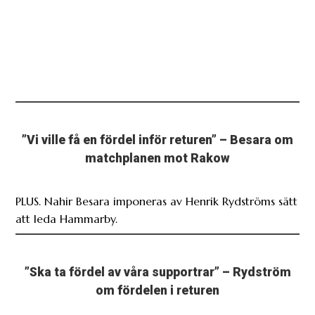
”Vi ville få en fördel inför returen” – Besara om
matchplanen mot Rakow
PLUS. Nahir Besara imponeras av Henrik Rydströms sätt
att leda Hammarby.
”Ska ta fördel av våra supportrar” – Rydström
om fördelen i returen
PLUS. Rydström vände dubbelmötet till Bajens fördel