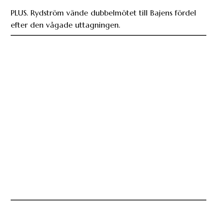
efter den vågade uttagningen.
Våra spaningar: Det här löser Hammarby i
Stockholm