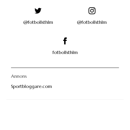
@fotbollsthlm
@fotbollsthlm
fotbollsthlm
Annons
Sportbloggare.com