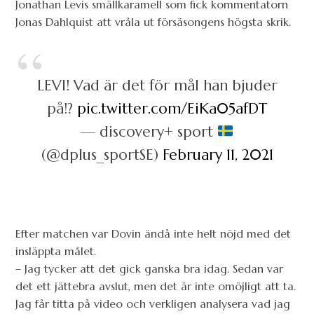
Jonathan Levis smällkaramell som fick kommentatorn
Jonas Dahlquist att vråla ut försäsongens högsta skrik.
LEVI! Vad är det för mål han bjuder
på!?
pic.twitter.com/EiKa05afDT
— discovery+ sport
(@dplus_sportSE)
February 11, 2021
Efter matchen var Dovin ändå inte helt nöjd med det
insläppta målet.
– Jag tycker att det gick ganska bra idag. Sedan var
det ett jättebra avslut, men det är inte omöjligt att ta.
Jag får titta på video och verkligen analysera vad jag