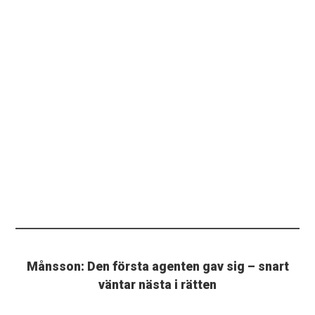
Månsson: Den första agenten gav sig – snart
väntar nästa i rätten
En agent gav sig efter två år. Men än är det inte över
för Fotboll Sthlm.