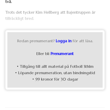
två.
Trots det tycker Kim Hellberg att Bajentruppen är
tillräckligt bred.
Redan prenumerant?
Logga in
för att läsa.
Eller bli
Prenumerant
• Tillgång till allt material på Fotboll Sthlm
• Löpande prenumeration, utan bindningstid
• 99 kronor för 30 dagar