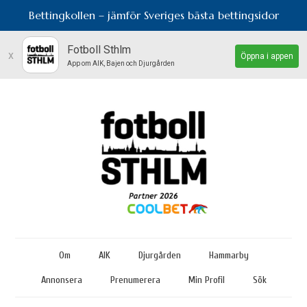
Bettingkollen – jämför Sveriges bästa bettingsidor
Fotboll Sthlm
x
Öppna i appen
App om AIK, Bajen och Djurgården
Om
AIK
Djurgården
Hammarby
Annonsera
Prenumerera
Min Profil
Sök