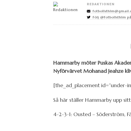
REDAKTIONEN
fotbollsthlm@gmail
Följ @fotbollsthlm på
Hammarby möter Puskas Akademia
Nyförvärvet Mohanad Jeahze klive
[the_ad_placement id=”under-i
Så här ställer Hammarby upp sitt
4-2-3-1: Ousted – Söderström, Fäl