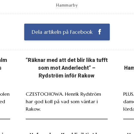
Hammarby
Dela artikeln på Facebook
hlm
”Räknar med att det blir lika tufft
s
som mot Anderlecht” –
Ham
Rydström inför Rakow
Polen
CZESTOCHOWA. Henrik Rydström
PLUS
med
har god koll på vad som väntar i
dame
Rakow.
lörda