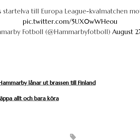
startelva till Europa League-kvalmatchen mo
pic.twitter.com/5UX0wWHeou
arby Fotboll (@Hammarbyfotboll)
August 2
Hammarby lånar ut brassen till Finland
släppa allt och bara köra