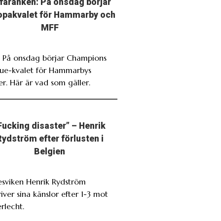
faranken: På onsdag börjar
opakvalet för Hammarby och
MFF
. På onsdag börjar Champions
ue-kvalet för Hammarbys
r. Här är vad som gäller.
Fucking disaster” – Henrik
Rydström efter förlusten i
Belgien
esviken Henrik Rydström
iver sina känslor efter 1-3 mot
rlecht.