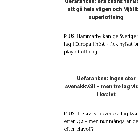
Uefaranken: Bra chans för B
att gå hela vägen och Mjäll
superlottning
PLUS. Hammarby kan ge Sverige 
lag i Europa i höst - fick hyfsat b
playofflottning.
Uefaranken: Ingen stor
svenskkväll – men tre lag vi
i kvalet
PLUS. Tre av fyra svenska lag kva
efter Q2 – men hur många är de
efter playoff?