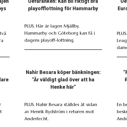
ajen
Uefaranken: Kan bli riktigt bra
Ue
bys
playofflottning för Hammarby
Eur
PLUS. Här är lagen Mjällby,
Hammarby och Göteborg kan få i
två
PLUS
dagens playoff-lottning.
ra
Leag
dame
Nahir Besara köper bänkningen:
”
dare
”Är väldigt glad över att ha
Henke här”
r
PLUS. Nahir Besara ställdes åt sidan
En b
t
av Henrik Rydström i returen mot
beskr
Anderlecht.
Ande