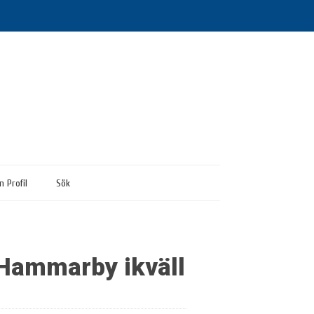
n Profil
Sök
r Hammarby ikväll