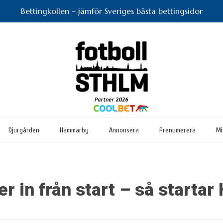
Bettingkollen – jämför Sveriges bästa bettingsidor
Djurgården
Hammarby
Annonsera
Prenumerera
Mi
er in från start – så starta