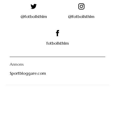
@fotbollsthlm
@fotbollsthlm
fotbollsthlm
Annons
Sportbloggare.com