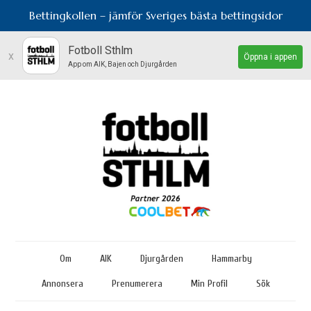
Bettingkollen – jämför Sveriges bästa bettingsidor
Fotboll Sthlm
x
Öppna i appen
App om AIK, Bajen och Djurgården
Om
AIK
Djurgården
Hammarby
Annonsera
Prenumerera
Min Profil
Sök