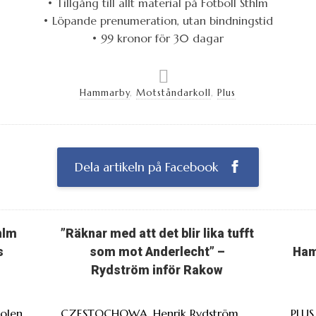
• Tillgång till allt material på Fotboll Sthlm
• Löpande prenumeration, utan bindningstid
• 99 kronor för 30 dagar
Hammarby
,
Motståndarkoll
,
Plus
Dela artikeln på Facebook
hlm
”Räknar med att det blir lika tufft
s
som mot Anderlecht” –
Ham
Rydström inför Rakow
Polen
CZESTOCHOWA. Henrik Rydström
PLUS