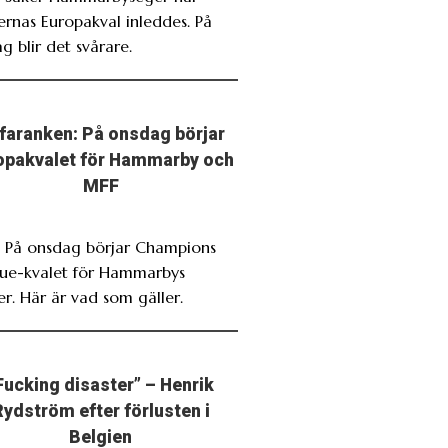
rnas Europakval inleddes. På
g blir det svårare.
faranken: På onsdag börjar
opakvalet för Hammarby och
MFF
. På onsdag börjar Champions
ue-kvalet för Hammarbys
r. Här är vad som gäller.
Fucking disaster” – Henrik
Rydström efter förlusten i
Belgien