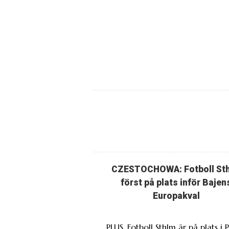
CZESTOCHOWA: Fotboll St
först på plats inför Bajen
Europakval
PLUS. Fotboll Sthlm är på plats i 