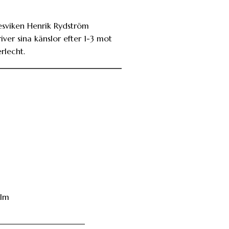
esviken Henrik Rydström
iver sina känslor efter 1-3 mot
rlecht.
hlm