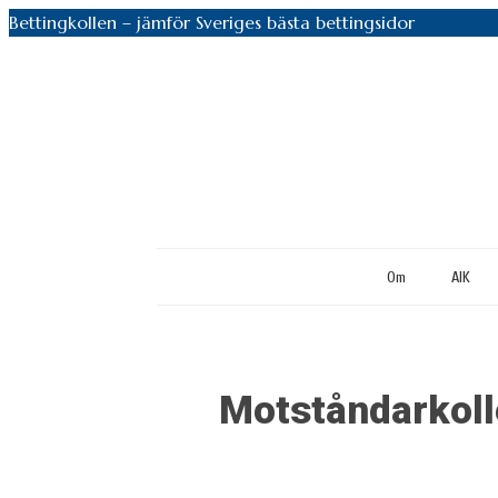
Bettingkollen – jämför Sveriges bästa bettingsidor
Om
AIK
Motståndarkolle