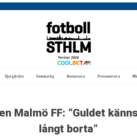
Djurgården
Hammarby
Annonsera
Prenumerera
Mi
n Malmö FF: ”Guldet känns 
långt borta”