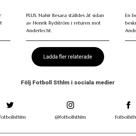
r
PLUS. Nahir Besara ställdes åt sidan
En b
t
av Henrik Rydström i returen mot
beskr
Anderlecht.
Ande
Ladda fler relaterade
Följ Fotboll Sthlm i sociala medier
otbollsthlm
@fotbollsthlm
fotbollst