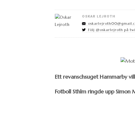
OSKAR LEJROTH
oskarlejroth00@gmail.
Följ @oskarlejroth på tw
Ett revanschsuget Hammarby vill 
Fotboll Sthlm ringde upp Simon M