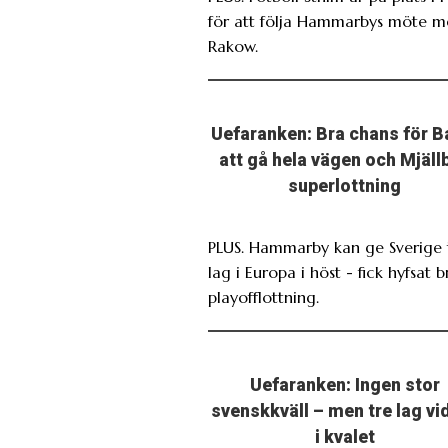
för att följa Hammarbys möte 
Rakow.
Uefaranken: Bra chans för B
att gå hela vägen och Mjäll
superlottning
PLUS. Hammarby kan ge Sverige 
lag i Europa i höst - fick hyfsat b
playofflottning.
Uefaranken: Ingen stor
svenskkväll – men tre lag vi
i kvalet