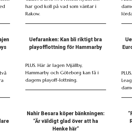
med
har god koll på vad som väntar i
dame
Rakow.
lörda
ajen
Uefaranken: Kan bli riktigt bra
Ue
bys
playofflottning för Hammarby
Eur
PLUS. Här är lagen Mjällby,
Hammarby och Göteborg kan få i
två
PLUS
dagens playoff-lottning.
ra
Leag
dame
Nahir Besara köper bänkningen:
”
dare
”Är väldigt glad över att ha
Henke här”